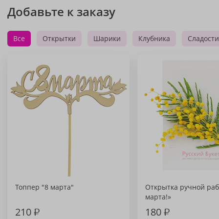
Добавьте к заказу
Все
Открытки
Шарики
Клубника
Сладости
Топпер "8 марта"
Открытка ручной раб
марта!»
210
₽
180
₽