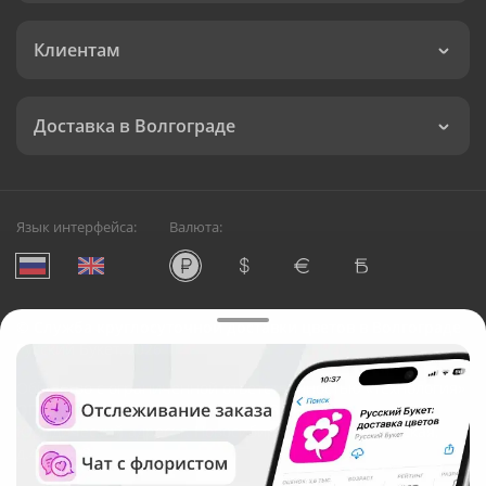
Клиентам
Доставка в Волгограде
Язык интерфейса:
Валюта:
©
Служба круглосуточной доставки цветов в Волгограде
Русский Букет, 2026
Общество с ограниченной ответственностью «Технология»
ОГРН: 1195476081745, ИНН: 5410081997
Юридический адрес: г. Новосибирск, ул. Ипподромская,
д.42, оф. 3