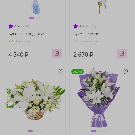
4.9
(559)
4.9
(1826)
Букет "Флёр-де-Лис"
Букет "Элегия"
В наличии
В наличии
4 540 ₽
2 670 ₽
Акция