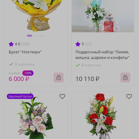
4.9
(306)
5
(25)
Букет "Ноктюрн"
Подарочный набор "Лилии,
мишка, шарики и конфеты"
В наличии
В наличии
-10%
6 670 ₽
6 000 ₽
10 110 ₽
Крупный бутон