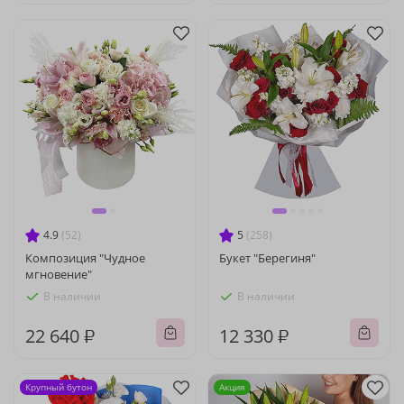
4.9
(52)
5
(258)
Композиция "Чудное
Букет "Берегиня"
мгновение"
В наличии
В наличии
22 640 ₽
12 330 ₽
Крупный бутон
Акция