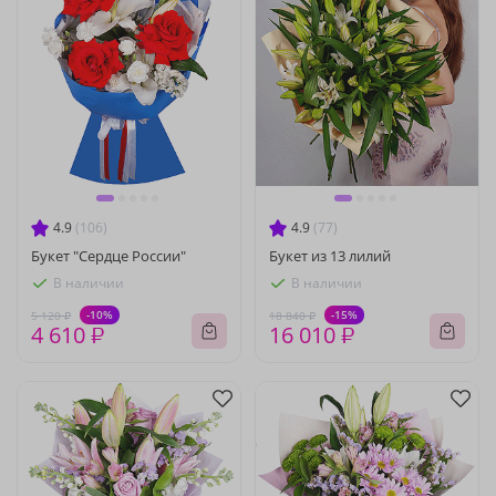
4.9
(106)
4.9
(77)
Букет "Сердце России"
Букет из 13 лилий
В наличии
В наличии
-10%
-15%
5 120 ₽
18 840 ₽
4 610 ₽
16 010 ₽