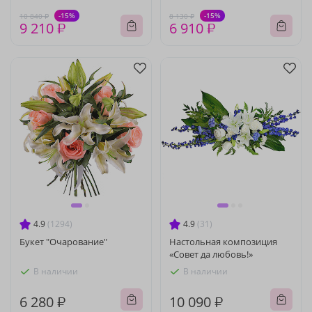
-15%
-15%
10 840 ₽
8 130 ₽
9 210 ₽
6 910 ₽
4.9
(1294)
4.9
(31)
Букет "Очарование"
Настольная композиция
«Совет да любовь!»
В наличии
В наличии
6 280 ₽
10 090 ₽