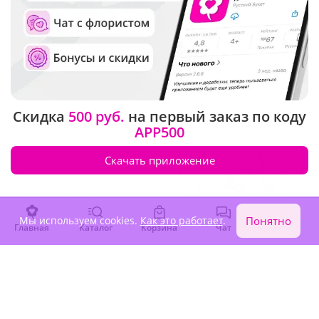
4.9
(29)
4.9
(14)
Композиция
Композиция "Цветочный
"Торжественный момент"
фонтан"
Скидка
500 руб.
на первый заказ по коду
63 870 ₽
135 460 ₽
APP500
Скачать приложение
Мы используем cookies.
Как это работает
.
Понятно
Главная
Каталог
Корзина
Чат
Войти