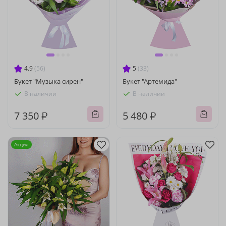
4.9
(56)
5
(33)
Букет "Музыка сирен"
Букет "Артемида"
В наличии
В наличии
7 350 ₽
5 480 ₽
Акция