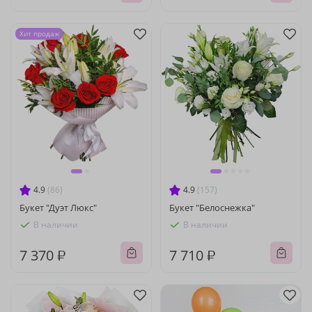
Хит продаж
4.9
(86)
4.9
(157)
Букет "Дуэт Люкс"
Букет "Белоснежка"
В наличии
В наличии
7 370 ₽
7 710 ₽