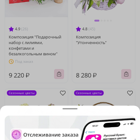
4.9
(26)
4.8
(45)
Композиция "Подарочный
Композиция
набор с лилиями,
"Утонченность"
конфетами и
безалкогольным вином"
Под заказ
9 220 ₽
8 280 ₽
Сезонные цветы
Сезонные цветы