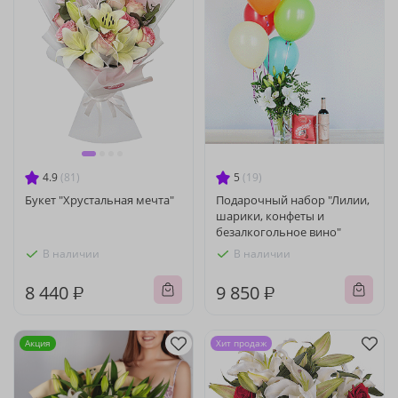
4.9
(81)
5
(19)
Букет "Хрустальная мечта"
Подарочный набор "Лилии,
шарики, конфеты и
безалкогольное вино"
В наличии
В наличии
8 440 ₽
9 850 ₽
Акция
Хит продаж