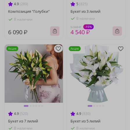
4.9
(289)
5
(825)
Композиция "Голубки"
Букет из 3 лилий
В наличии
В наличии
-15%
5 340 ₽
6 090 ₽
4 540 ₽
Акция
Акция
4.9
(520)
4.9
(830)
Букет из 7 лилий
Букет из 5 лилий
В наличии
В наличии