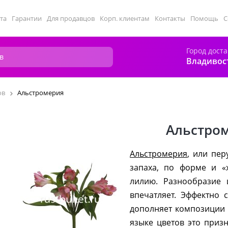
та
Гарантии
Для продавцов
Корп. клиентам
Контакты
Помощь
С
Город дост
Владивос
ов
Альстромерия
Альстро
Альстромерия
, или пер
запаха, по форме и 
лилию. Разнообразие 
впечатляет. Эффектно 
дополняет композиции
языке цветов это приз