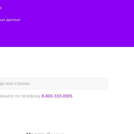
а
ных данных
да или страны
оните по телефону
8-800-333-0905