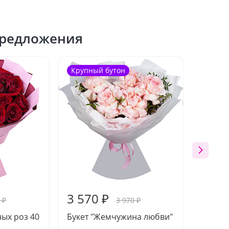
редложения
Крупный бутон
Акция
3 570 ₽
3 08
 ₽
3 970 ₽
ных роз 40
Букет "Жемчужина любви"
Букет 