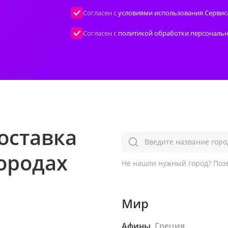
Согласен с
условиями использования Сервис
Согласен с
политикой обработки персональ
оставка
Введите название горо
городах
Не нашли нужный город?
Позв
Мир
Афины,
Греция