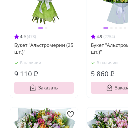
4.9
(478)
4.9
(2754)
Букет "Альстромерии (25
Букет "Альстро
шт.)"
шт.)"
В наличии
В наличии
9 110 ₽
5 860 ₽
Заказать
Заказ