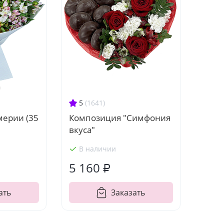
5
(1641)
Композиция "Симфония
мерии (35
вкуса"
В наличии
5 160 ₽
ать
Заказать