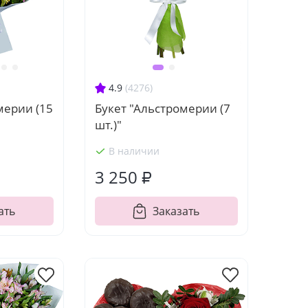
4.9
(4276)
мерии (15
Букет "Альстромерии (7
шт.)"
В наличии
3 250 ₽
ать
Заказать