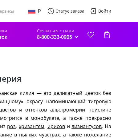
Статус заказа
Войти
ервисы
авки
Связаться с нами
ток
8-800-333-0905
мерия
уанская лилия — это деликатный цветок без
«хищному» окрасу напоминающий тигровую
цветов и оттенков альстромерии поистине
смотрится в монобукете, а также прекрасно
 из
роз
,
хризантем
,
ирисов
и
лизиантусов
. На
нание в пылких чувствах, а также пожелание