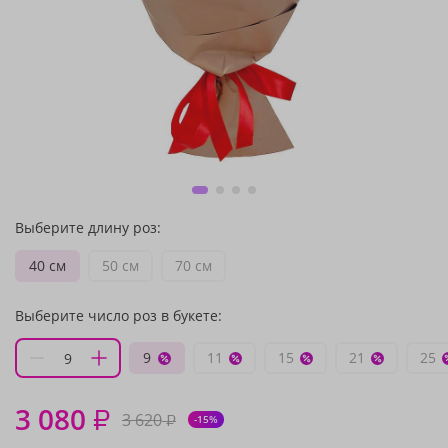
Выберите длину роз:
40 см
50 см
70 см
Выберите число роз в букете:
9
11
15
21
25
3 080
₽
3 620
₽
-15%