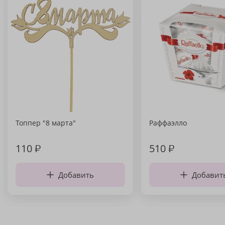
Топпер "8 марта"
Раффаэлло
110
₽
510
₽
Добавить
Добавит