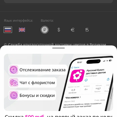
Язык интерфейса:
Валюта:
©
Служба круглосуточной доставки цветов в Великом
Новгороде
Русский Букет, 2026
Общество с ограниченной ответственностью «Технология»
ОГРН: 1195476081745, ИНН: 5410081997
Юридический адрес: г. Новосибирск, ул. Ипподромская,
д.42, оф. 3
Рейтинг Русского букета
Скидка
500 руб.
на первый заказ по коду