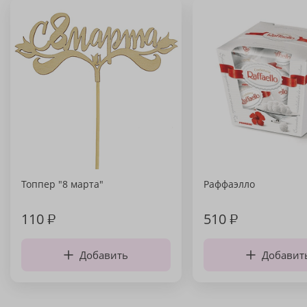
Топпер "8 марта"
Раффаэлло
110
₽
510
₽
Добавить
Добавит