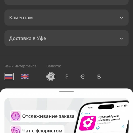
Клиентам
Доставка в Уфе
Язык интерфейса:
Валюта:
©
Служба круглосуточной доставки цветов в Уфе
Русский Букет, 2026
Общество с ограниченной ответственностью «Технология»
ОГРН: 1195476081745, ИНН: 5410081997
Юридический адрес: г. Новосибирск, ул. Ипподромская,
д.42, оф. 3