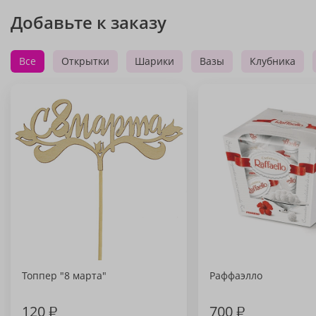
Добавьте к заказу
Все
Открытки
Шарики
Вазы
Клубника
Топпер "8 марта"
Раффаэлло
120
₽
700
₽