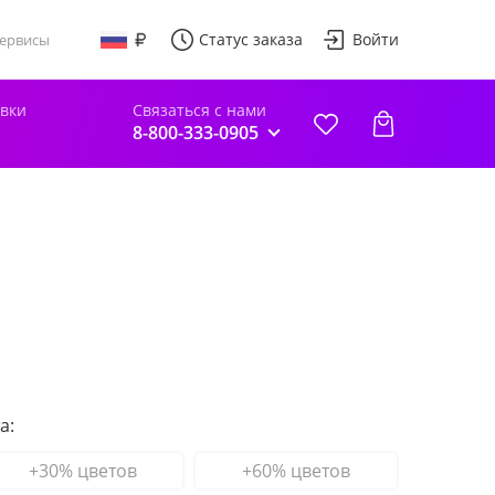
Статус заказа
Войти
ервисы
авки
Связаться с нами
8-800-333-0905
а:
+30% цветов
+60% цветов