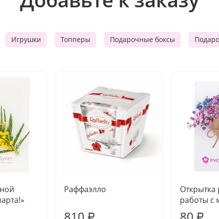
Игрушки
Топперы
Подарочные боксы
Подар
чной
Раффаэлло
Открытка
марта!»
работы с 
810
80
₽
₽