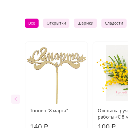
Все
Открытки
Шарики
Сладости
Топпер "8 марта"
Открытка ру
работы «С 8 
140
100
₽
₽