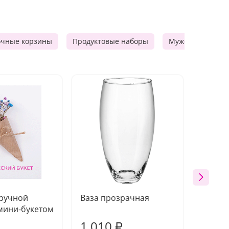
очные корзины
Продуктовые наборы
Мужские подарк
 ручной
Ваза прозрачная
Топпе
мини-букетом
1 010
160
₽