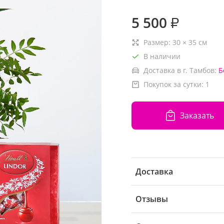
5 500
₽
Размер:
30
×
35
см
В наличии
Доставка в г. Тамбов:
Б
Покупок за сутки:
1
Заказать
Доставка
Отзывы