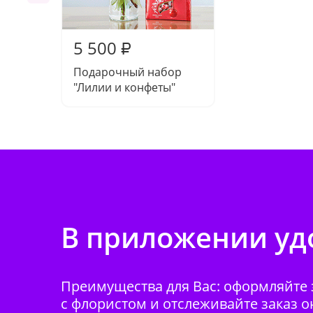
5 500
₽
Подарочный набор
"Лилии и конфеты"
В приложении удо
Преимущества для Вас: оформляйте з
с флористом и отслеживайте заказ о