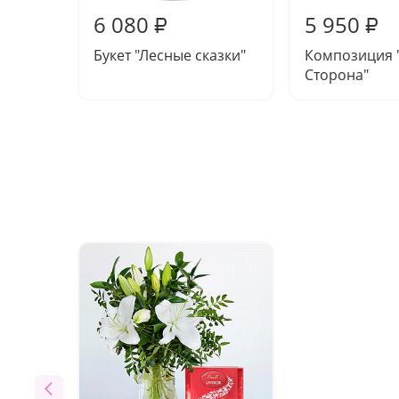
6 080
5 950
₽
₽
Букет "Лесные сказки"
Композиция 
Сторона"