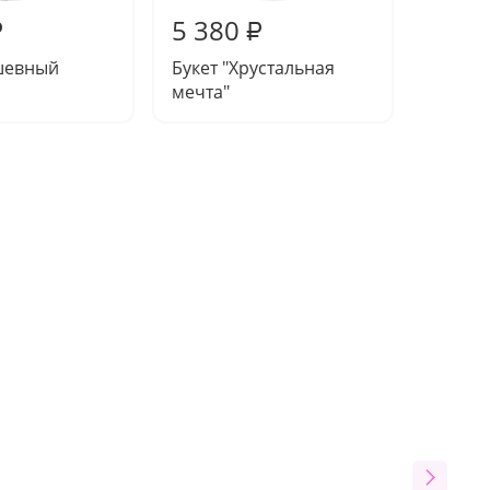
5 380
5 22
₽
₽
ушевный
Букет "Хрустальная
Букет 
мечта"