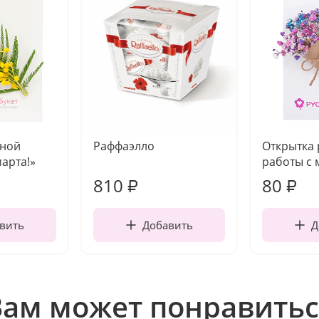
чной
Раффаэлло
Открытка
марта!»
работы с 
810
80
₽
₽
вить
Добавить
Д
Вам может понравитьс