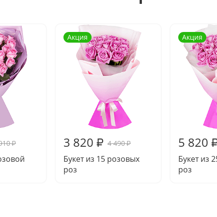
Акция
Акция
3 820
5 820
₽
910
4 490
₽
₽
розовой
Букет из 15 розовых
Букет из 
роз
роз