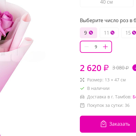
40 см
Выберите число роз в б
9
11
15
2 620
₽
3 080
₽
Размер:
13
×
47
см
В наличии
Доставка в г. Тамбов:
Б
Покупок за сутки:
36
Заказать