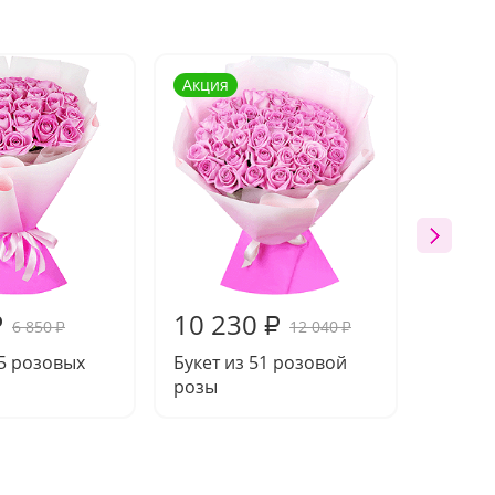
Акция
Акция
10 230
19 4
₽
₽
6 850
12 040
₽
₽
25 розовых
Букет из 51 розовой
Букет 
розы
розы