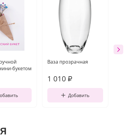
 ручной
Ваза прозрачная
Топпе
мини-букетом
1 010
160
₽
обавить
Добавить
я