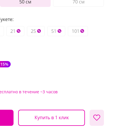
50 см
70 см
укете:
21
25
51
101
-15%
есплатно
в течение ~3 часов
Купить в 1 клик