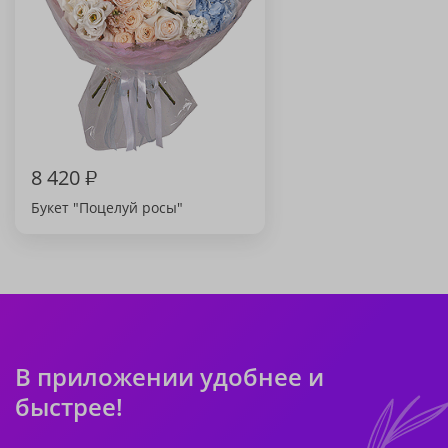
8 420
₽
Букет "Поцелуй росы"
В приложении удобнее и
быстрее!