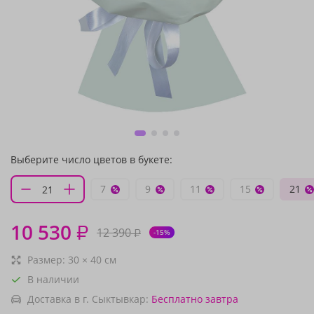
Выберите число цветов в букете:
7
9
11
15
21
10 530
₽
12 390
₽
-15%
Размер:
30
×
40
см
В наличии
Доставка в г. Сыктывкар:
Бесплатно
завтра