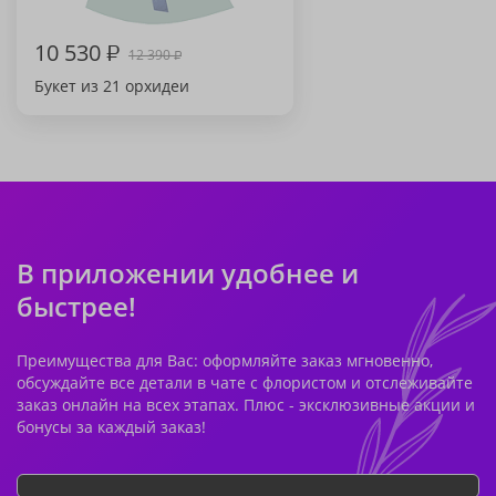
10 530
₽
12 390
₽
Букет из 21 орхидеи
В приложении удобнее и
быстрее!
Преимущества для Вас: оформляйте заказ мгновенно,
обсуждайте все детали в чате с флористом и отслеживайте
заказ онлайн на всех этапах. Плюс - эксклюзивные акции и
бонусы за каждый заказ!