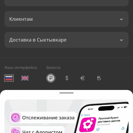
Клиентам
Доставка в Сыктывкаре
Язык интерфейса:
Валюта:
©
Служба круглосуточной доставки цветов в Сыктывкаре
Русский Букет, 2026
Общество с ограниченной ответственностью «Технология»
ОГРН: 1195476081745, ИНН: 5410081997
Юридический адрес: г. Новосибирск, ул. Ипподромская,
д.42, оф. 3