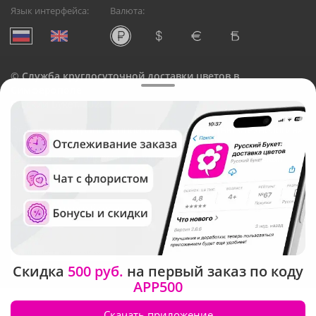
Язык интерфейса:
Валюта:
©
Служба круглосуточной доставки цветов в
Симферополе
Русский Букет, 2026
Общество с ограниченной ответственностью «Технология»
ОГРН: 1195476081745, ИНН: 5410081997
Юридический адрес: г. Новосибирск, ул. Ипподромская,
д.42, оф. 3
Рейтинг Русского букета
Скидка
500 руб.
на первый заказ по коду
APP500
Скачать приложение