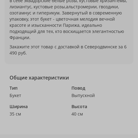
в себе эквадорские белые розы, кустовые хризантемы,
лизиантус, кустовые розы,альстромерии, гвоздики,
озотамнус и гиперикум. Завернутый в современную
упаковку, этот букет - цветочная мелодия вечной
красоте и изысканности Парижа, идеально
подходящий для тех, кто восхищается элегантностью
Франции.
Закажите этот товар с доставкой в Северодвинске за 6
490 руб.
Общие характеристики
Тип
Повод
Букет
Выпускной
Ширина
Высота
35 см
40 см