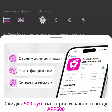
Язык интерфейса:
Валюта:
©
Служба круглосуточной доставки цветов в
Северодвинске
Русский Букет, 2026
Общество с ограниченной ответственностью «Технология»
ОГРН: 1195476081745, ИНН: 5410081997
Юридический адрес: г. Новосибирск, ул. Ипподромская,
д.42, оф. 3
Рейтинг Русского букета
Скидка
500 руб.
на первый заказ по коду
APP500