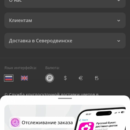
О нас
Клиентам
Доставка в Северодвинске
Язык интерфейса:
Валюта:
©
Служба круглосуточной доставки цветов в
Северодвинске
Русский Букет, 2026
Общество с ограниченной ответственностью «Технология»
ОГРН: 1195476081745, ИНН: 5410081997
Юридический адрес: г. Новосибирск, ул. Ипподромская,