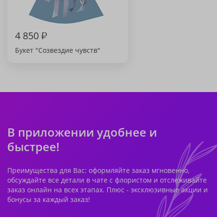
4 850
₽
Букет "Созвездие чувств"
В приложении удобнее и
быстрее!
Преимущества для Вас: оформляйте заказ мгновенно,
обсуждайте все детали в чате с флористом и отслеживайте
заказ онлайн на всех этапах. Плюс - эксклюзивные акции и
бонусы за каждый заказ!