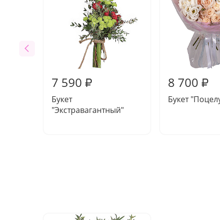
7 590
8 700
₽
₽
Букет
Букет "Поцел
"Экстравагантный"