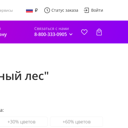
Статус заказа
Войти
ервисы
и
Связаться с нами
ону
8-800-333-0905
ный лес"
а:
+30% цветов
+60% цветов