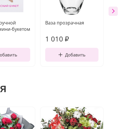
 ручной
Ваза прозрачная
Топпе
мини-букетом
1 010
150
₽
обавить
Добавить
я
Новин