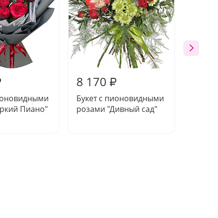
8 170
5 65
₽
₽
пионовидными
Букет с пионовидными
Букет 
Яркий Пиано"
розами "Дивный сад"
вперед