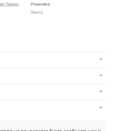
вая Пиано
-
Упаковка
Лента
ателю не понравился букет, сообщите нам в