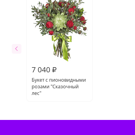
7 040
₽
Букет с пионовидными
розами "Сказочный
лес"