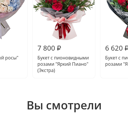
7 800
6 620
₽
уй росы"
Букет с пионовидными
Букет с 
розами "Яркий Пиано"
розами "
(Экстра)
Вы смотрели