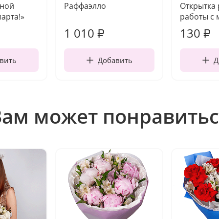
чной
Раффаэлло
Открытка
марта!»
работы с 
1 010
130
₽
₽
вить
Добавить
Д
Вам может понравитьс