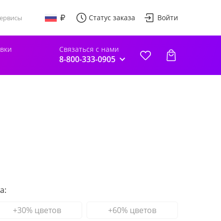
Статус заказа
Войти
ервисы
авки
Связаться с нами
8-800-333-0905
а:
+30% цветов
+60% цветов