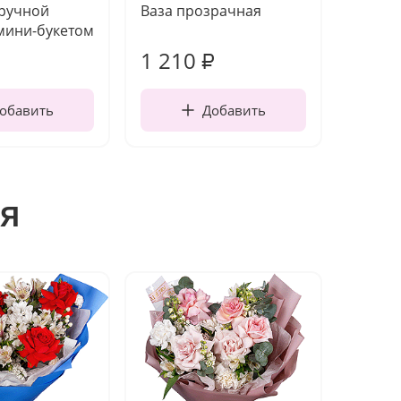
 ручной
Ваза прозрачная
Топпе
мини-букетом
1 210
160
₽
обавить
Добавить
я