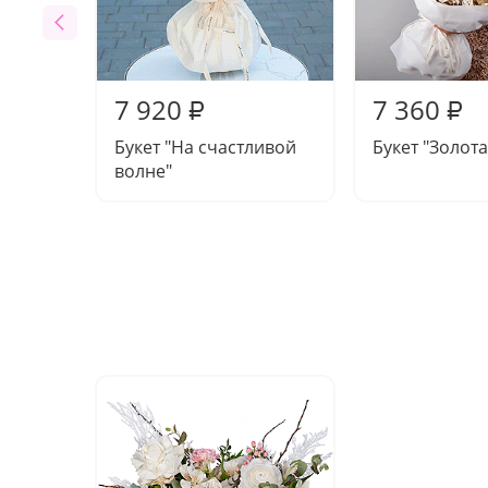
7 920
7 360
₽
₽
Букет "На счастливой
Букет "Золот
волне"