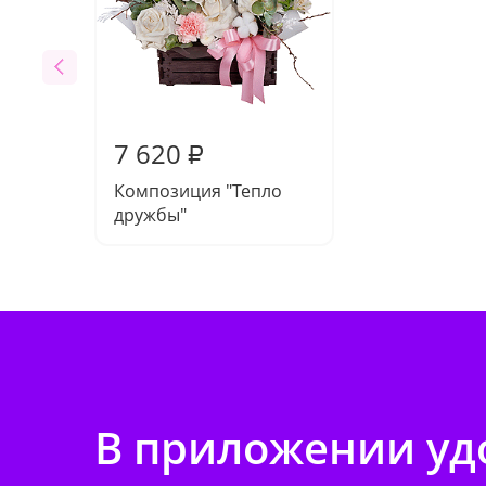
7 620
₽
Композиция "Тепло
дружбы"
В приложении удо