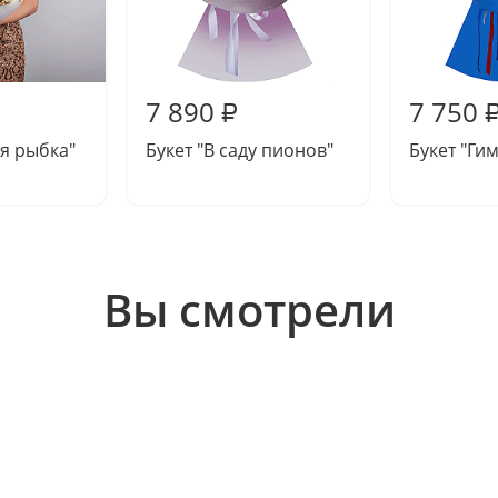
7 890
7 750
₽
ая рыбка"
Букет "В саду пионов"
Букет "Ги
Вы смотрели