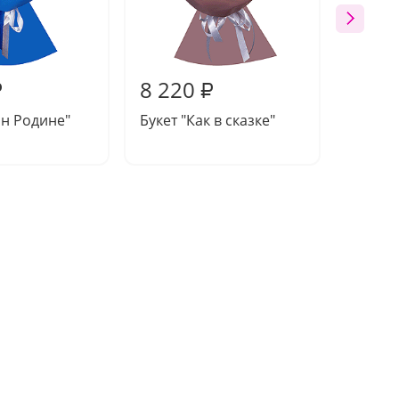
8 220
8 08
₽
₽
мн Родине"
Букет "Как в сказке"
Букет 
прован