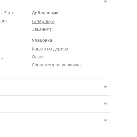
Роза Эквадор белая 50 см - 3 шт.
Добавления
но-
Гиперикум
Эвкалипт
Упаковка
Кашпо из дерева
Оазис
те
Современная упаковка