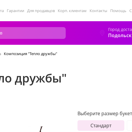
та
Гарантии
Для продавцов
Корп. клиентам
Контакты
Помощь
С
Город дост
Подольск
Композиция "Тепло дружбы"
ло дружбы"
Выберите размер букет
Стандарт