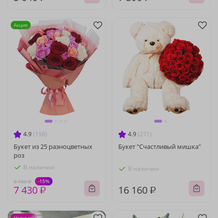
Акция
4.9
(198)
4.9
(271)
Букет из 25 разноцветных
Букет "Счастливый мишка"
роз
В наличии
В наличии
-15%
8 740 ₽
7 430 ₽
16 160 ₽
Новинка