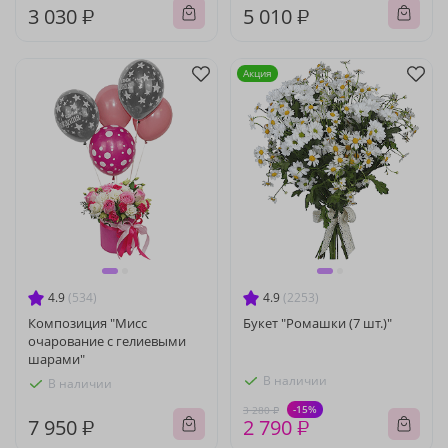
3 030 ₽
5 010 ₽
Акция
4.9
(534)
4.9
(2253)
Композиция "Мисс
Букет "Ромашки (7 шт.)"
очарование с гелиевыми
шарами"
В наличии
В наличии
-15%
3 280 ₽
7 950 ₽
2 790 ₽