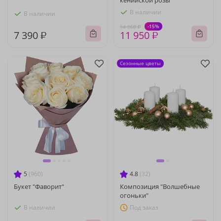
кенийской розы
В наличии
В наличии
-15%
14 060 ₽
7 390 ₽
11 950 ₽
Сезонные цветы
5
(960)
4.8
(32)
Букет "Фаворит"
Композиция "Волшебные
огоньки"
В наличии
Под заказ