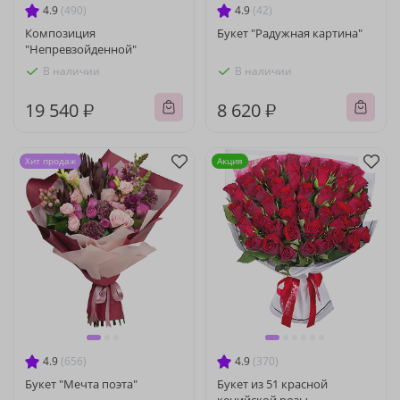
4.9
(490)
4.9
(42)
Композиция
Букет "Радужная картина"
"Непревзойденной"
В наличии
В наличии
19 540 ₽
8 620 ₽
Хит продаж
Акция
4.9
(656)
4.9
(370)
Букет "Мечта поэта"
Букет из 51 красной