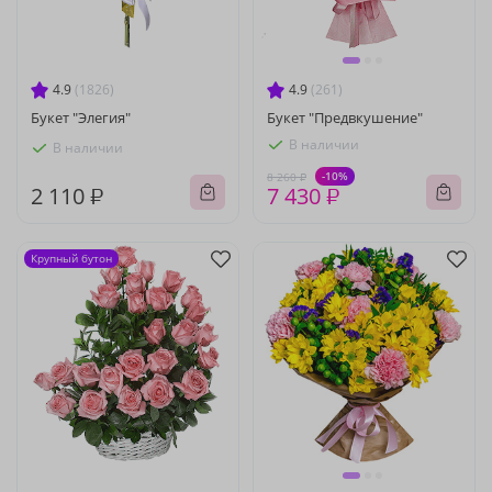
4.9
(1826)
4.9
(261)
Букет "Элегия"
Букет "Предвкушение"
В наличии
В наличии
-10%
8 260 ₽
2 110 ₽
7 430 ₽
Крупный бутон