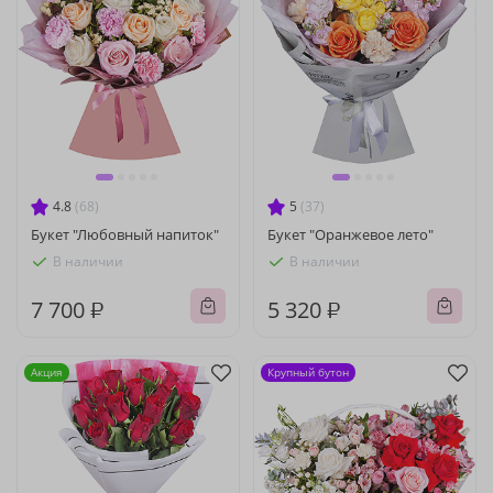
4.8
(68)
5
(37)
Букет "Любовный напиток"
Букет "Оранжевое лето"
В наличии
В наличии
7 700 ₽
5 320 ₽
Акция
Крупный бутон