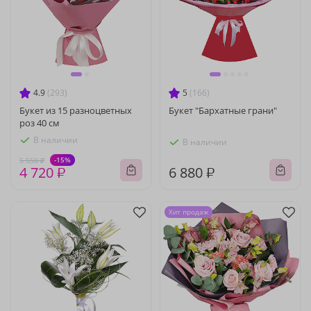
4.9
(293)
5
(166)
Букет из 15 разноцветных
Букет "Бархатные грани"
роз 40 см
В наличии
В наличии
-15%
5 550 ₽
4 720 ₽
6 880 ₽
Хит продаж