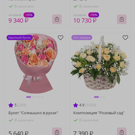
В наличии
В наличии
-15%
-15%
10 990 ₽
12 620 ₽
9 340 ₽
10 730 ₽
Крупный бутон
Хит продаж
5
(269)
4.9
(1054)
Букет "Солнышко в руках"
Композиция "Розовый сад"
В наличии
В наличии
5 640 ₽
7 390 ₽