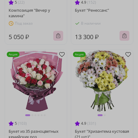
5
(22)
4.9
(152)
Композиция "Вечер у
Букет "Ренессанс"
камина"
Под заказ
В наличии
5 050 ₽
13 300 ₽
Акция
Акция
5
(103)
4.9
(331)
Букет из 35 разноцветных
Букет "Хризантема кустовая
кенийских роз
(21 шт.)"