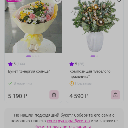
5
(144)
5
(28)
Букет "Энергия солнца"
Композиция "Веселого
праздника"
В наличии
Под заказ
5 190 ₽
4 590 ₽
Не нашли подходящий букет? Соберите его сами с
помощью нашего
конструктора букетов
или закажите
букет от ведущего флориста
!