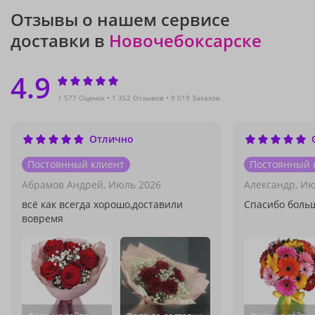
Отзывы о нашем сервисе
доставки в
Новочебоксарске
4.9
1 577 Оценок
1 352 Отзывов
9 019 Заказов
Отлично
Постоянный клиент
Постоянный 
Абрамов Андрей,
Июль 2026
Александр,
Ию
всё как всегда хорошо,доставили
Спасибо больш
вовремя