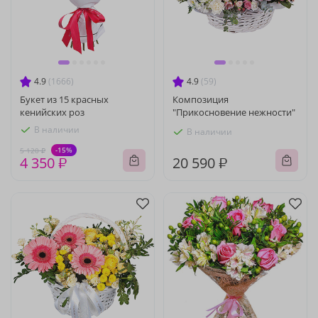
4.9
(1666)
4.9
(59)
Букет из 15 красных
Композиция
кенийских роз
"Прикосновение нежности"
В наличии
В наличии
-15%
5 120 ₽
4 350 ₽
20 590 ₽