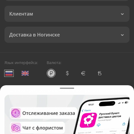
Клиентам
Доставка в Ногинске
Язык интерфейса:
Валюта:
©
Служба круглосуточной доставки цветов в Ногинске
Русский Букет, 2026
Общество с ограниченной ответственностью «Технология»
ОГРН: 1195476081745, ИНН: 5410081997
Юридический адрес: г. Новосибирск, ул. Ипподромская,
д.42, оф. 3