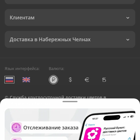
Клиентам
Доставка в Набережных Челнах
Язык интерфейса:
Валюта:
©
Служба круглосуточной доставки цветов в
Набережных Челнах
Русский Букет, 2026
Общество с ограниченной ответственностью «Технология»
ОГРН: 1195476081745, ИНН: 5410081997
Юридический адрес: г. Новосибирск, ул. Ипподромская,
д.42, оф. 3