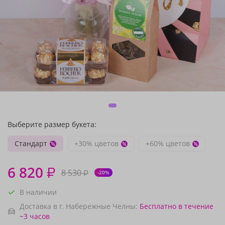
Выберите размер букета:
Стандарт
+30% цветов
+60% цветов
6 820
₽
8 530
₽
-20%
В наличии
Доставка в г. Набережные Челны:
Бесплатно
в течение
~3 часов