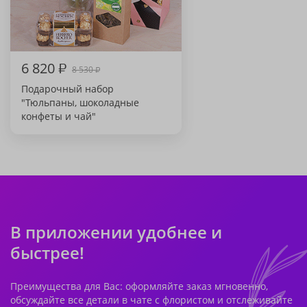
6 820
₽
8 530
₽
Подарочный набор
"Тюльпаны, шоколадные
конфеты и чай"
В приложении удобнее и
быстрее!
Преимущества для Вас: оформляйте заказ мгновенно,
обсуждайте все детали в чате с флористом и отслеживайте