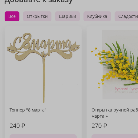
Все
Открытки
Шарики
Клубника
Сладости
Топпер "8 марта"
Открытка ручной раб
марта!»
240
₽
270
₽