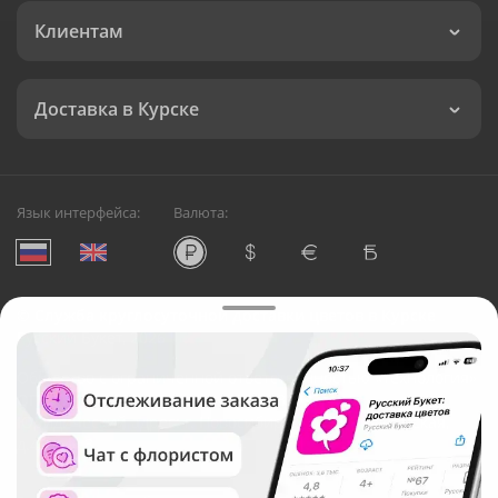
Клиентам
Доставка в Курске
Язык интерфейса:
Валюта:
©
Служба круглосуточной доставки цветов в Курске
Русский Букет, 2026
Общество с ограниченной ответственностью «Технология»
ОГРН: 1195476081745, ИНН: 5410081997
Юридический адрес: г. Новосибирск, ул. Ипподромская,
д.42, оф. 3