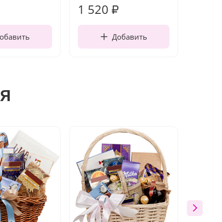
1 520
160
₽
обавить
Добавить
я
Акция