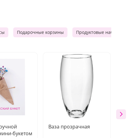
сы
Подарочные корзины
Продуктовые наборы
Ф
 ручной
Ваза прозрачная
Топпе
мини-букетом