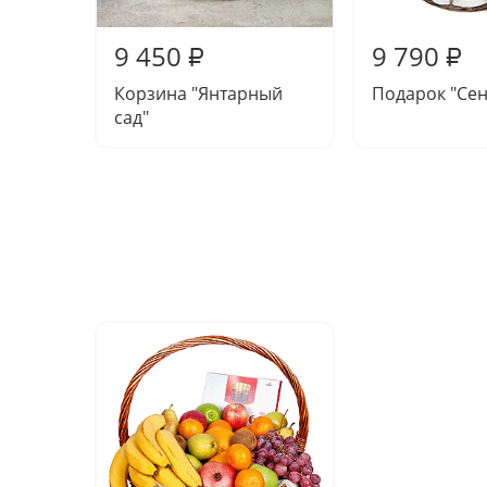
9 450
9 790
₽
₽
Корзина "Янтарный
Подарок "Сен
сад"