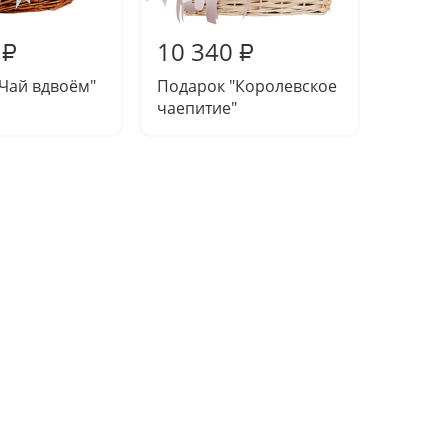
10 340
10 3
₽
₽
Чай вдвоём"
Подарок "Королевское
Подаро
чаепитие"