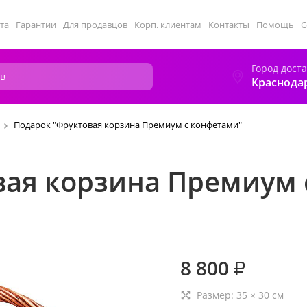
та
Гарантии
Для продавцов
Корп. клиентам
Контакты
Помощь
С
Город дост
Краснода
Подарок "Фруктовая корзина Премиум с конфетами"
вая корзина Премиум 
8 800
₽
Размер:
35
×
30
см