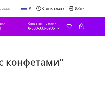
Статус заказа
Войти
ервисы
авки
Связаться с нами
р
8-800-333-0905
с конфетами"