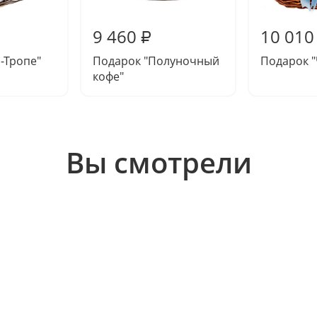
9 460
10 010
₽
-Тропе"
Подарок "Полуночный
Подарок "
кофе"
Вы смотрели