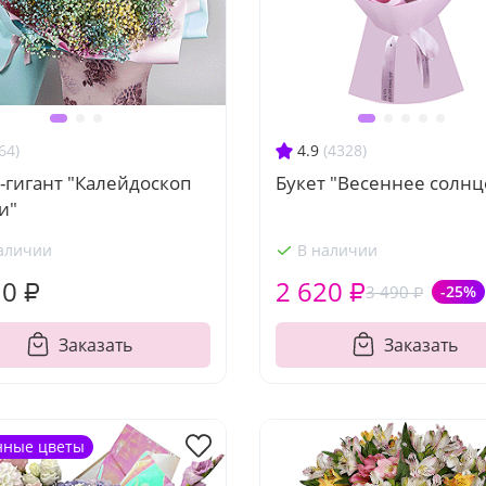
64)
4.9
(4328)
-гигант "Калейдоскоп
Букет "Весеннее солнц
и"
аличии
В наличии
10 ₽
2 620 ₽
3 490 ₽
-25%
Заказать
Заказать
нные цветы