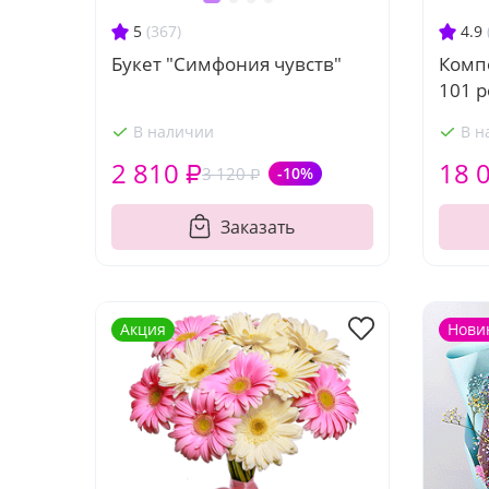
4.9
5
(367)
Комп
Букет "Симфония чувств"
101 р
В наличии
В н
2 810 ₽
18 
3 120 ₽
-10%
Заказать
Акция
Нови