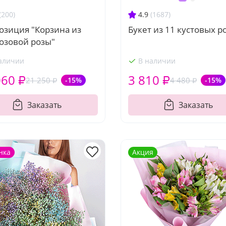
(200)
4.9
(1687)
озиция "Корзина из
Букет из 11 кустовых р
озовой розы"
аличии
В наличии
060 ₽
3 810 ₽
21 250 ₽
-15%
4 480 ₽
-15%
Заказать
Заказать
нка
Акция