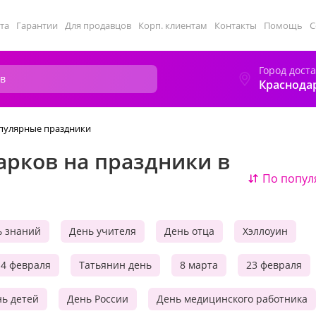
та
Гарантии
Для продавцов
Корп. клиентам
Контакты
Помощь
С
Город дост
Краснода
опулярные праздники
арков на праздники в
По попул
ь знаний
День учителя
День отца
Хэллоуин
14 февраля
Татьянин день
8 марта
23 февраля
ь детей
День России
День медицинского работника