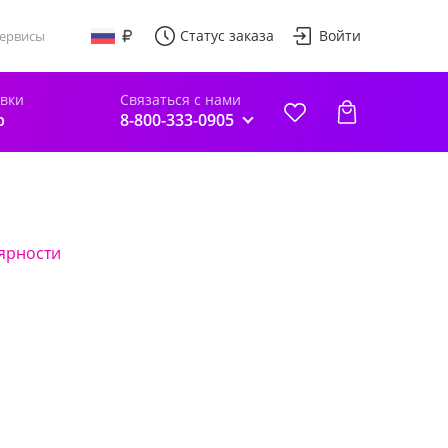
Статус заказа
Войти
ервисы
авки
Связаться с нами
р
8-800-333-0905
ярности