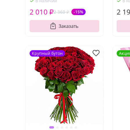
В наличии
В н
2 010 ₽
2 1
2 360 ₽
-15%
Заказать
Крупный бутон
Акци