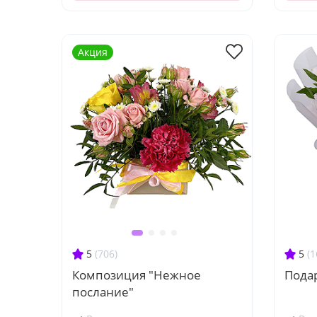
Акция
5
(706)
5
(1
Композиция "Нежное
Пода
послание"