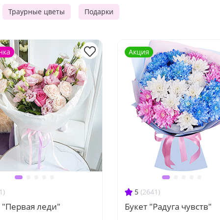
Траурные цветы
Подарки
нка
Акция
1)
5
(2641)
 "Первая леди"
Букет "Радуга чувств"