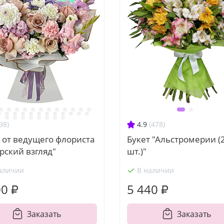
98)
4.9
(478)
 от ведущего флориста
Букет "Альстромерии (
рский взгляд"
шт.)"
аличии
В наличии
00 ₽
5 440 ₽
Заказать
Заказать