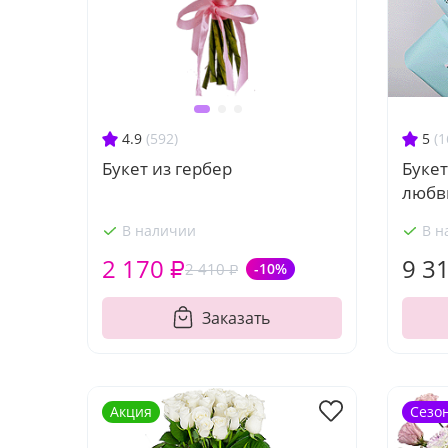
4.9
(592)
5
(1
Букет из гербер
Букет
любв
В наличии
В н
2 170 ₽
9 3
2 410 ₽
-10%
Заказать
Акция
Сезо