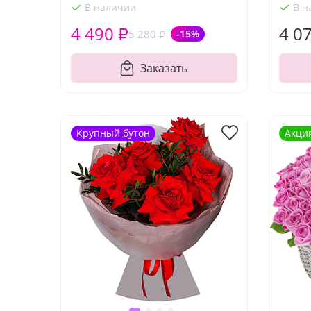
В наличии
В н
4 490 ₽
4 0
5 280 ₽
-15%
Заказать
Крупный бутон
Акци