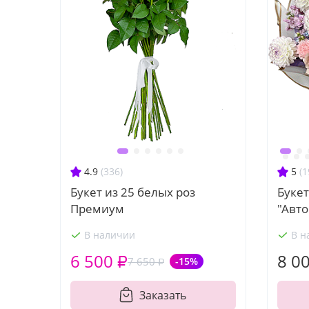
4.9
(336)
5
(1
Букет из 25 белых роз
Букет
Премиум
"Авто
В наличии
В н
6 500 ₽
8 0
7 650 ₽
-15%
Заказать