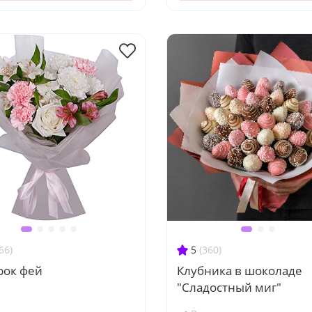
66)
5
(360)
рок фей
Клубника в шоколаде
"Сладостный миг"