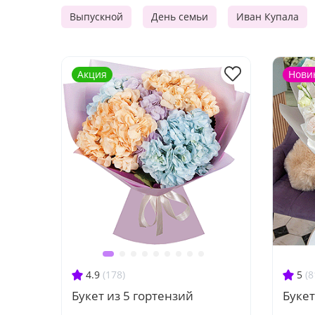
Выпускной
День семьи
Иван Купала
Акция
Нови
4.9
(178)
5
(8
Букет из 5 гортензий
Букет