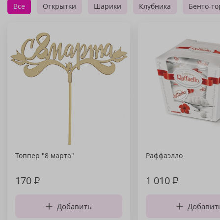
Все
Открытки
Шарики
Клубника
Бенто-то
Топпер "8 марта"
Раффаэлло
170
₽
1 010
₽
Добавить
Добавит