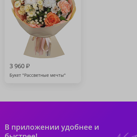
3 960
₽
Букет "Рассветные мечты"
В приложении удобнее и
быстрее!