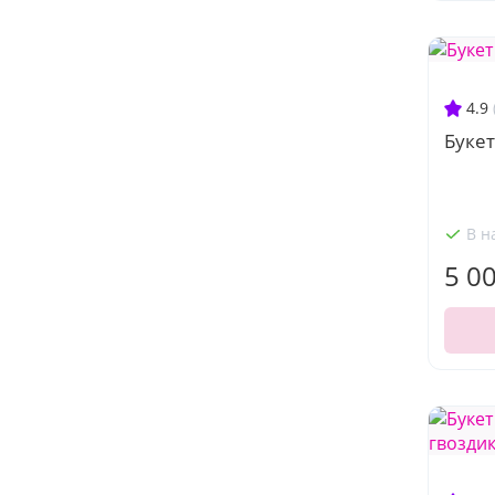
4.9
Букет
В н
5 0