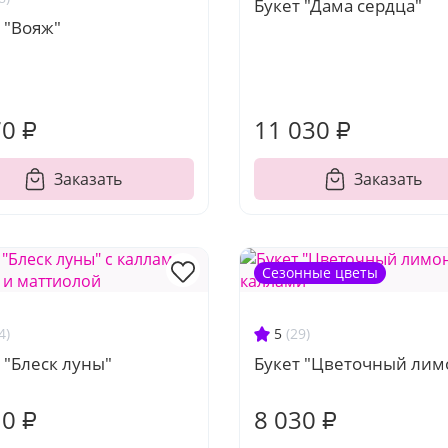
Букет "Дама сердца"
 "Вояж"
70 ₽
11 030 ₽
Заказать
Заказать
Сезонные цветы
4)
5
(29)
 "Блеск луны"
Букет "Цветочный лим
10 ₽
8 030 ₽