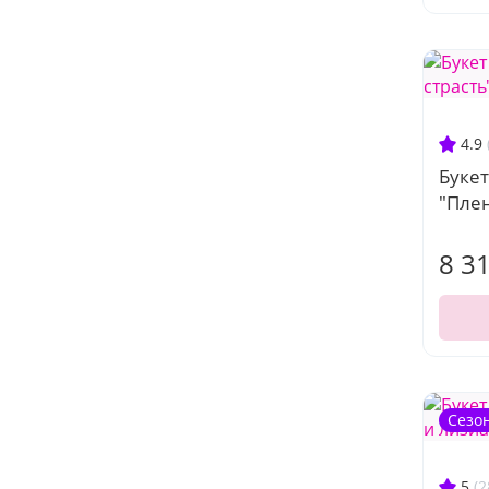
4.9
Буке
"Плен
8 3
Сезо
5
(2