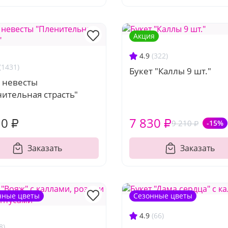
Акция
4.9
(322)
(1431)
Букет "Каллы 9 шт."
т невесты
ительная страсть"
10 ₽
7 830 ₽
9 210 ₽
-15%
Заказать
Заказать
нные цветы
Сезонные цветы
4.9
(66)
8)