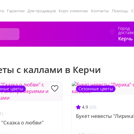
та
Гарантии
Для продавцов
Корп. клиентам
Контакты
Помощь
С
Город
достав
Керчь
еты с каллами в Керчи
нные цветы
Сезонные цветы
4.9
(20)
1)
Букет невесты "Лирика
 "Сказка о любви"