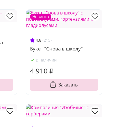
Новинка
4.8
(215)
а-
Букет "Снова в школу"
В наличии
4 910 ₽
Заказать