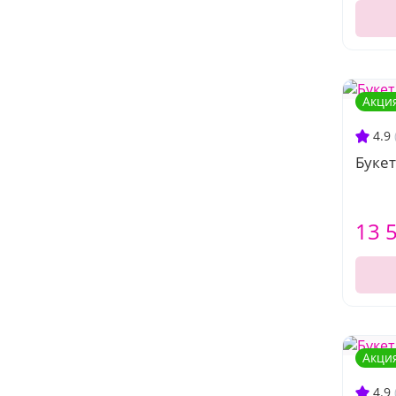
Акци
4.9
Букет
13 
Акци
4.9