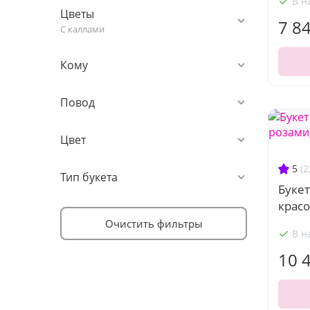
В н
Цветы
7 8
С каллами
Кому
Повод
Цвет
5
(2
Тип букета
Буке
красо
Очистить фильтры
В н
10 