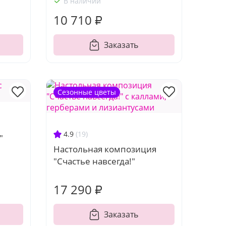
В наличии
10 710 ₽
Заказать
Сезонные цветы
4.9
(19)
"
Настольная композиция
"Счастье навсегда!"
17 290 ₽
Заказать