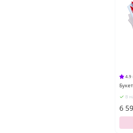
4.9
Букет
В н
6 5