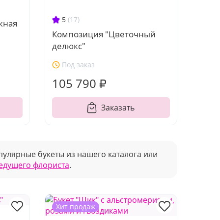
5
(17)
жная
Композиция "Цветочный
делюкс"
Под заказ
105 790 ₽
Заказать
улярные букеты из нашего каталога или
ведущего флориста
.
Хит продаж