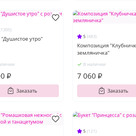
(1305)
5
(483)
 "Душистое утро"
Композиция "Клубничк
земляничка"
аличии
В наличии
00 ₽
7 060 ₽
Заказать
Заказать
5
(121)