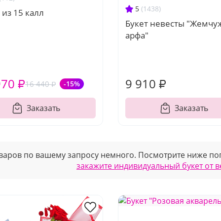
5
(1438)
 из 15 калл
Букет невесты "Жемчу
арфа"
970 ₽
9 910 ₽
16 440 ₽
-15%
Заказать
Заказать
варов по вашему запросу немного. Посмотрите ниже поп
закажите индивидуальный букет от 