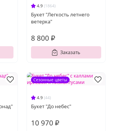
4.9
(1864)
Букет "Легкость летнего
ветерка"
8 800 ₽
Заказать
Сезонные цветы
4.9
(44)
онад"
Букет "До небес"
10 970 ₽