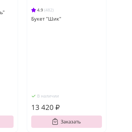
4.9
(482)
ь"
Букет "Шик"
В наличии
13 420 ₽
Заказать