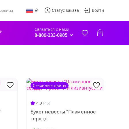
Статус заказа
Войти
ервисы
Связаться с нами
ки
8-800-333-0905
Сезонные цветы
4.9
(45)
"
Букет невесты "Пламенное
сердце"