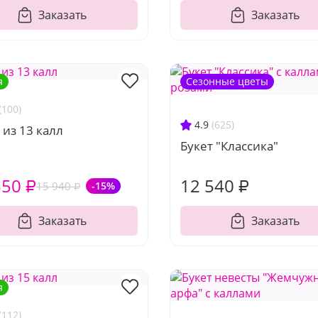
Заказать
Заказать
я
Сезонные цветы
(100)
4.9
(625)
 из 13 калл
Букет "Классика"
550 ₽
12 540 ₽
15 940 ₽
-15%
Заказать
Заказать
я
(112)