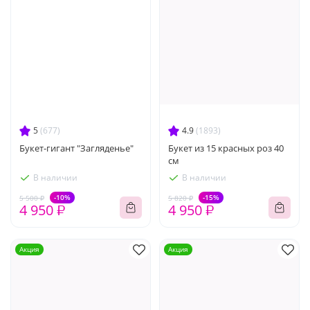
5
(677)
4.9
(1893)
Букет-гигант "Загляденье"
Букет из 15 красных роз 40
см
В наличии
В наличии
-10%
-15%
5 500 ₽
5 820 ₽
4 950 ₽
4 950 ₽
Акция
Акция