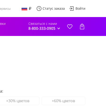
Статус заказа
Войти
ервисы
авки
Связаться с нами
8-800-333-0905
а:
+30% цветов
+60% цветов