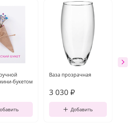
 ручной
Ваза прозрачная
Топпе
мини-букетом
3 030
220
₽
обавить
Добавить