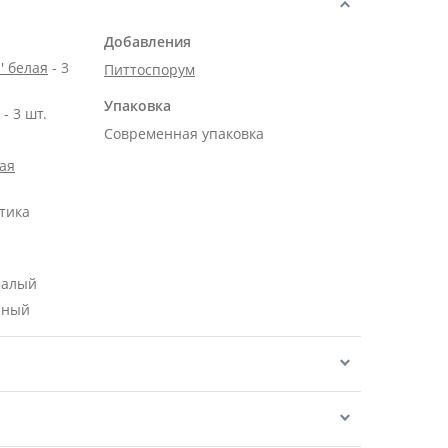
Добавления
' белая
- 3
Питтоспорум
Упаковка
Роза Эквадор белая 50 см - 3 шт.
Современная упаковка
ая
тика
малый
нный