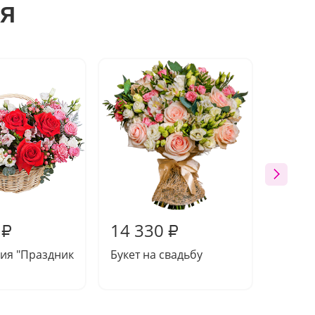
я
Хит п
14 330
14 6
₽
₽
ия "Праздник
Букет на свадьбу
Букет 
Эквад