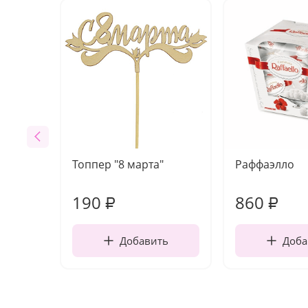
Топпер "8 марта"
Раффаэлло
190
860
₽
₽
Добавить
Доба