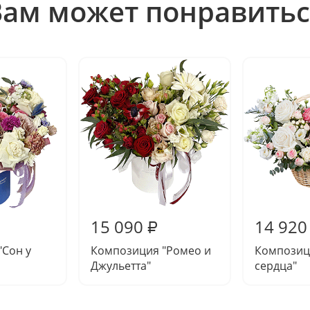
Вам может понравитьс
15 090
14 920
₽
"Сон у
Композиция "Ромео и
Композиц
Джульетта"
сердца"