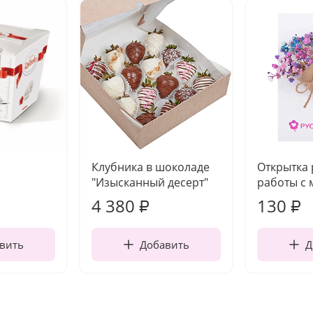
Клубника в шоколаде
Открытка
"Изысканный десерт"
работы с 
4 380
130
₽
₽
вить
Добавить
Д