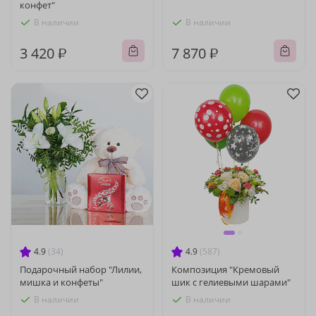
конфет"
В наличии
В наличии
3 420 ₽
7 870 ₽
4.9
(34)
4.9
(587)
Подарочный набор "Лилии,
Композиция "Кремовый
мишка и конфеты"
шик с гелиевыми шарами"
В наличии
В наличии