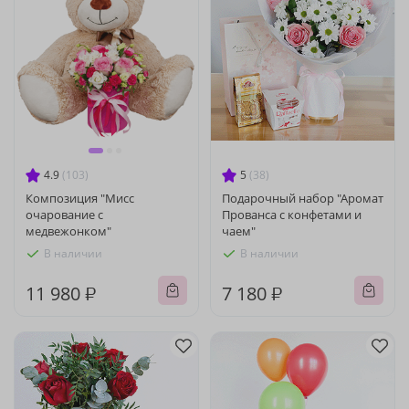
4.9
(103)
5
(38)
Композиция "Мисс
Подарочный набор "Аромат
очарование с
Прованса с конфетами и
медвежонком"
чаем"
В наличии
В наличии
11 980 ₽
7 180 ₽