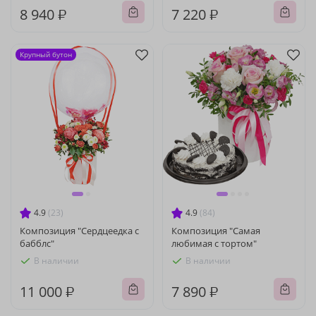
8 940 ₽
7 220 ₽
Крупный бутон
4.9
(23)
4.9
(84)
Композиция "Сердцеедка с
Композиция "Самая
бабблс"
любимая с тортом"
В наличии
В наличии
11 000 ₽
7 890 ₽