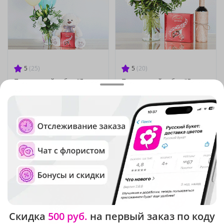
5
(25)
5
(20)
Подарочный набор "Лилии,
Подарочный набор "Лилии,
мишка, шарики и конфеты"
конфеты и безалкогольное
вино"
В наличии
В наличии
10 960 ₽
7 300 ₽
Скидка
500 руб.
на первый заказ по коду