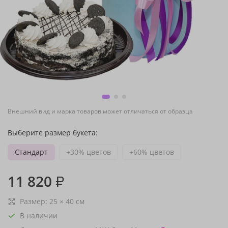
Внешний вид и марка товаров может отличаться от образца
Выберите размер букета:
Стандарт
+30% цветов
+60% цветов
11 820
₽
Размер:
25
×
40
см
В наличии