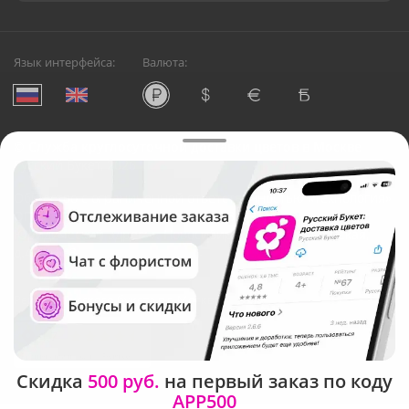
Язык интерфейса:
Валюта:
©
Служба круглосуточной доставки цветов в Москве
Русский Букет, 2026
Общество с ограниченной ответственностью «Технология»
ОГРН: 1195476081745, ИНН: 5410081997
Юридический адрес: г. Новосибирск, ул. Ипподромская,
д.42, оф. 3
Рейтинг Русского букета в г. Москва
Скидка
500 руб.
на первый заказ по коду
APP500