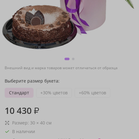
Внешний вид и марка товаров может отличаться от образца
Выберите размер букета:
Стандарт
+30% цветов
+60% цветов
10 430
₽
Размер:
30
×
40
см
В наличии