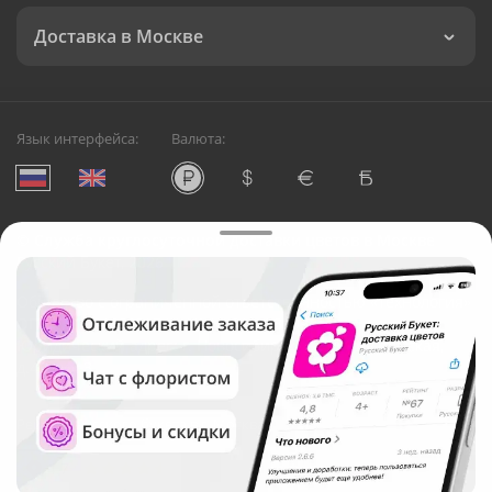
Доставка в Москве
Язык интерфейса:
Валюта:
©
Служба круглосуточной доставки цветов в Москве
Русский Букет, 2026
Общество с ограниченной ответственностью «Технология»
ОГРН: 1195476081745, ИНН: 5410081997
Юридический адрес: г. Новосибирск, ул. Ипподромская,
д.42, оф. 3
Рейтинг Русского букета в г. Москва