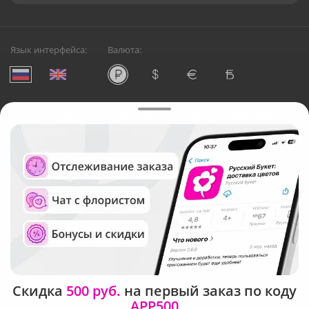
Язык интерфейса:
Валюта:
©
Служба круглосуточной доставки цветов в Москве
Русский Букет, 2026
Общество с ограниченной ответственностью «Технология»
ОГРН: 1195476081745, ИНН: 5410081997
Юридический адрес: г. Новосибирск, ул. Ипподромская,
д.42, оф. 3
Рейтинг Русского букета в г. Москва
Скидка
500 руб.
на первый заказ по коду
APP500