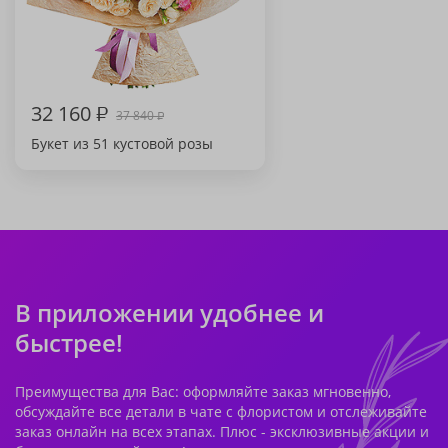
32 160
₽
37 840
₽
Букет из 51 кустовой розы
В приложении удобнее и
быстрее!
Преимущества для Вас: оформляйте заказ мгновенно,
обсуждайте все детали в чате с флористом и отслеживайте
заказ онлайн на всех этапах. Плюс - эксклюзивные акции и