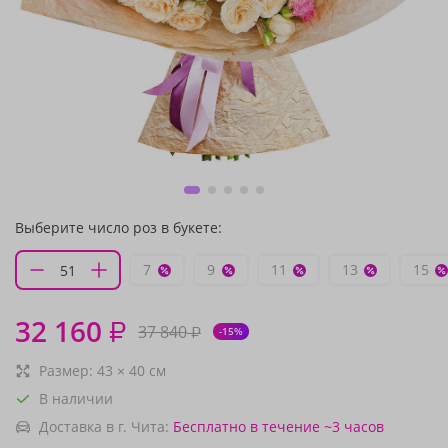
Выберите число роз в букете:
7
9
11
13
15
32 160
₽
37 840
₽
-15%
Размер:
43
×
40
см
В наличии
Доставка в г. Чита:
Бесплатно
в течение ~3 часов