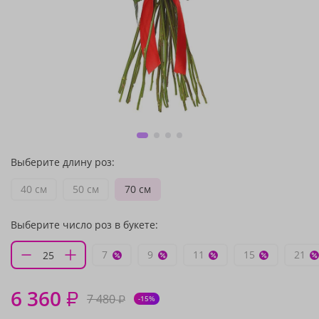
Выберите длину роз:
40 см
50 см
70 см
Выберите число роз в букете:
7
9
11
15
21
6 360
₽
7 480
₽
-15%