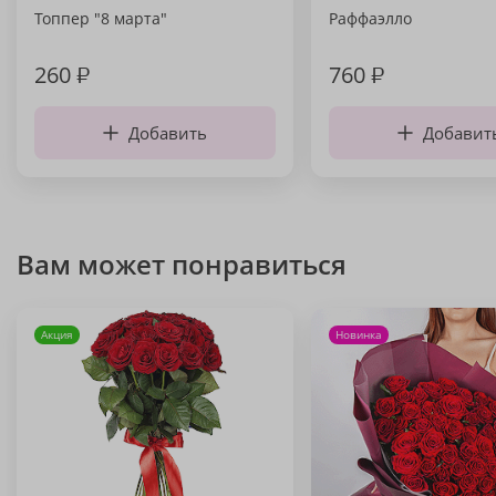
Топпер "8 марта"
Раффаэлло
260
₽
760
₽
Добавить
Добавит
Вам может понравиться
Акция
Новинка