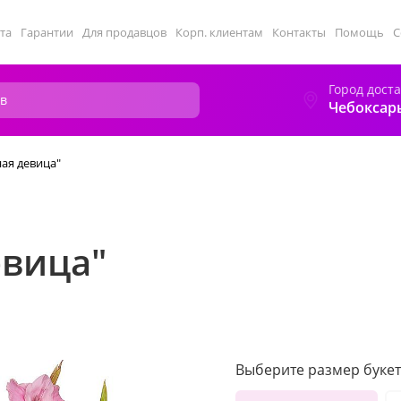
та
Гарантии
Для продавцов
Корп. клиентам
Контакты
Помощь
С
Город дост
Чебоксар
ная девица"
евица"
Выберите размер букет