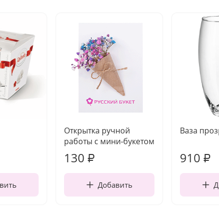
Открытка ручной
Ваза про
работы с мини-букетом
130
910
₽
₽
вить
Добавить
Д