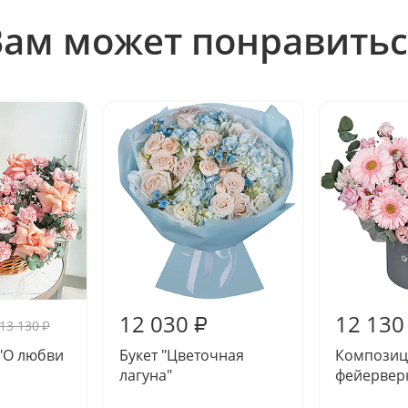
Вам может понравитьс
12 030
12 130
₽
13 130
₽
"О любви
Букет "Цветочная
Композиц
лагуна"
фейервер