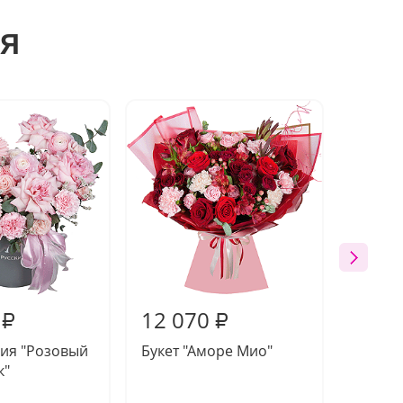
я
12 070
11 5
₽
₽
ия "Розовый
Букет "Аморе Мио"
Букет 
к"
волшеб