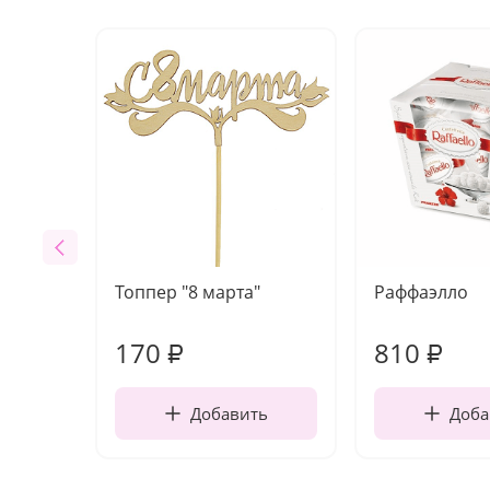
Топпер "8 марта"
Раффаэлло
170
810
₽
₽
Добавить
Доба