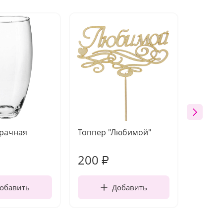
зрачная
Топпер "Любимой"
Открыт
работы
200
230
₽
обавить
Добавить