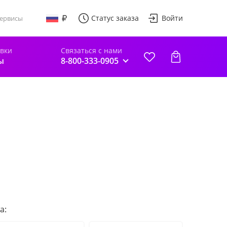
Статус заказа
Войти
ервисы
авки
Связаться с нами
ы
8-800-333-0905
а: