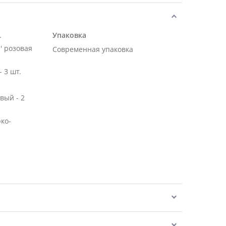
.
Упаковка
' розовая
Современная упаковка
 3 шт.
вый - 2
рко-