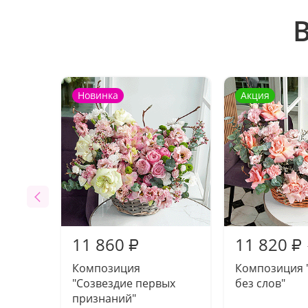
Новинка
Акция
11 860
11 820
₽
₽
Композиция
Композиция 
"Созвездие первых
без слов"
признаний"