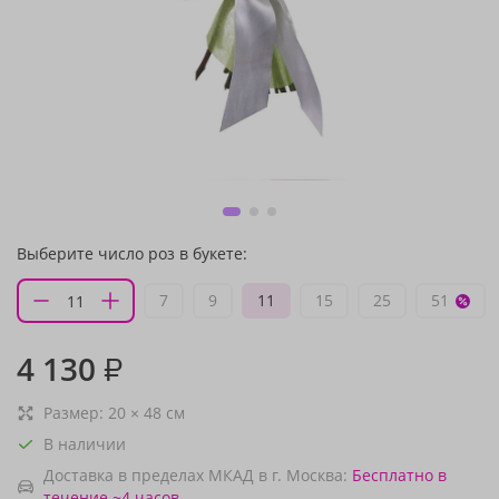
Выберите число роз в букете:
7
9
11
15
25
51
4 130
₽
Размер:
20
×
48
см
В наличии
Доставка в пределах МКАД в г. Москва:
Бесплатно
в
течение ~4 часов