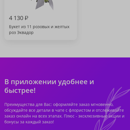
4 130
₽
Букет из 11 розовых и желтых
роз Эквадор
В приложении удобнее и
быстрее!
Преимущества для Вас: оформляйте заказ мгновенно,
обсуждайте все детали в чате с флористом и отслеживайте
заказ онлайн на всех этапах. Плюс - эксклюзивные акции и
бонусы за каждый заказ!