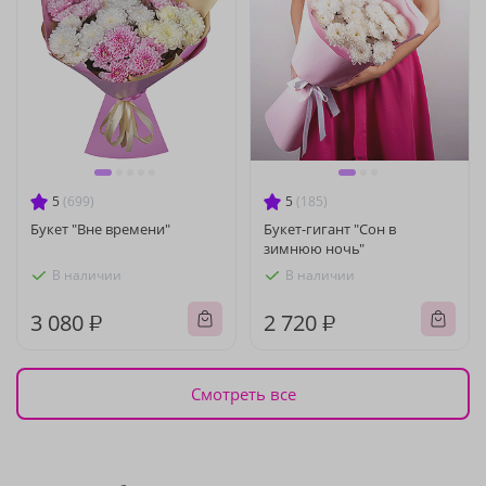
5
(699)
5
(185)
Букет "Вне времени"
Букет-гигант "Сон в
зимнюю ночь"
В наличии
В наличии
3 080 ₽
2 720 ₽
Смотреть все