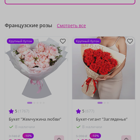
Французские розы
Смотреть все
Крупный бутон
Крупный бутон
5
(1767)
5
(677)
Букет "Жемчужина любви"
Букет-гигант "Загляденье"
В наличии
В наличии
-10%
-10%
3 740 ₽
5 390 ₽