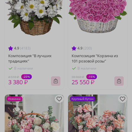
4.9
(4183)
4.9
(200)
Композиция "В лучших
Композиция "Корзина из
традициях"
101 розовой розы"
В наличии
В наличии
-25%
-15%
4 510 ₽
30 060 ₽
3 380 ₽
25 550 ₽
Новинка
Крупный бутон