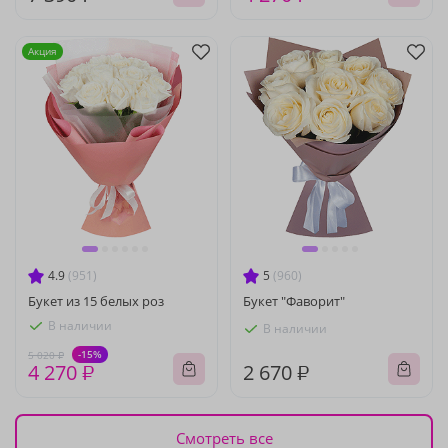
Акция
4.9
(951)
5
(960)
Букет из 15 белых роз
Букет "Фаворит"
В наличии
В наличии
-15%
5 020 ₽
4 270 ₽
2 670 ₽
Смотреть все