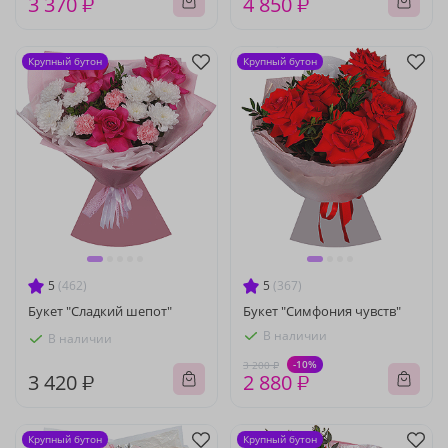
3 370 ₽
4 850 ₽
Крупный бутон
Крупный бутон
5
(462)
5
(367)
Букет "Сладкий шепот"
Букет "Симфония чувств"
В наличии
В наличии
-10%
3 200 ₽
3 420 ₽
2 880 ₽
Крупный бутон
Крупный бутон