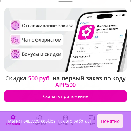
4.9
(453)
5
(339)
Композиция "Звездочка"
Букет "Мгновения счастья"
В наличии
В наличии
3 320 ₽
2 620 ₽
Скидка
500 руб.
на первый заказ по коду
APP500
Скачать приложение
Мы используем cookies.
Как это работает
.
Понятно
Главная
Каталог
Корзина
Чат
Войти