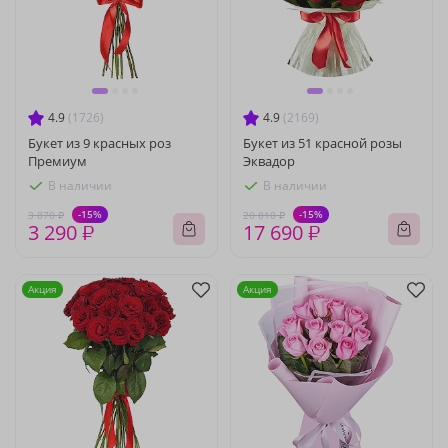
4.9
(1726)
4.9
(2169)
Букет из 9 красных роз
Букет из 51 красной розы
Премиум
Эквадор
В наличии
В наличии
-15%
-15%
3 870 ₽
20 810 ₽
3 290 ₽
17 690 ₽
Акция
Акция