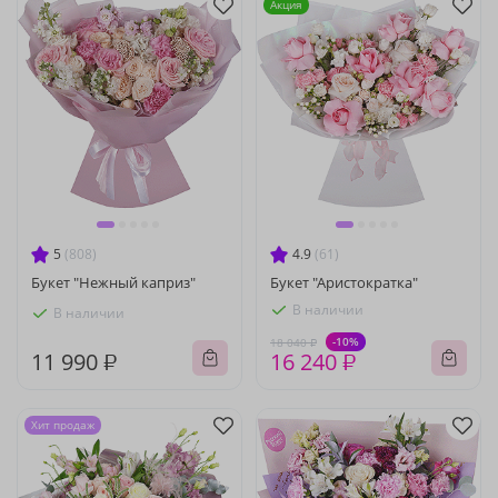
Акция
5
(808)
4.9
(61)
Букет "Нежный каприз"
Букет "Аристократка"
В наличии
В наличии
-10%
18 040 ₽
11 990 ₽
16 240 ₽
Хит продаж