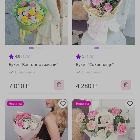
4.9
(176)
5
(126)
Букет "Восторг от жизни"
Букет "Сокровище"
В наличии
В наличии
7 010 ₽
4 280 ₽
Новинка
Новинка