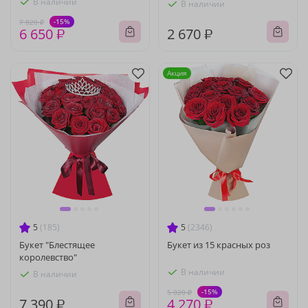
В наличии
В наличии
-15%
7 820 ₽
6 650 ₽
2 670 ₽
Акция
5
(185)
5
(2346)
Букет "Блестящее
Букет из 15 красных роз
королевство"
В наличии
В наличии
-15%
5 020 ₽
7 390 ₽
4 270 ₽