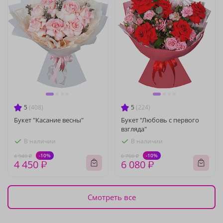
5
(408)
5
(224)
Букет "Касание весны"
Букет "Любовь с первого
взгляда"
В наличии
В наличии
-10%
-10%
4 940 ₽
6 760 ₽
4 450 ₽
6 080 ₽
Смотреть все