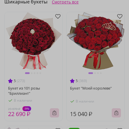
Шикарные букеты
Смотреть все
5
(273)
5
(369)
Букет из 101 розы
Букет "Моей королеве"
"Бриллиант"
В наличии
В наличии
-9%
25 070 ₽
22 690 ₽
15 040 ₽