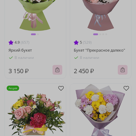
4.9
(657)
5
(529)
Яркий букет
Букет "Прекрасное далеко"
В наличии
В наличии
3 150 ₽
2 450 ₽
Акция