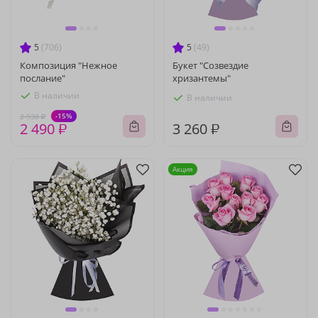
5
(706)
5
(49)
Композиция "Нежное
Букет "Созвездие
послание"
хризантемы"
В наличии
В наличии
-15%
2 930 ₽
2 490 ₽
3 260 ₽
Акция