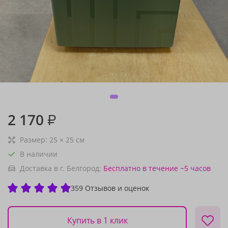
2 170
₽
Размер:
25
×
25
см
В наличии
Доставка в г. Белгород:
Бесплатно
в течение ~5 часов
359 Отзывов и оценок
Купить в 1 клик