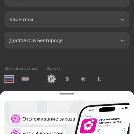
Клиентам
Доставка в Белгороде
Язык интерфейса:
Валюта:
©
Служба круглосуточной доставки цветов в Белгороде
Русский Букет, 2026
Общество с ограниченной ответственностью «Технология»
ОГРН: 1195476081745, ИНН: 5410081997
Юридический адрес: г. Новосибирск, ул. Ипподромская,
д.42, оф. 3