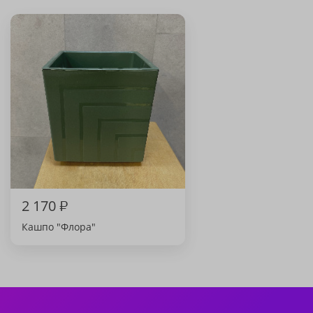
2 170
₽
Кашпо "Флора"