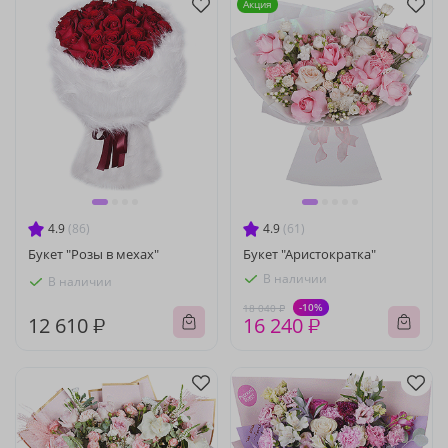
Акция
4.9
(86)
4.9
(61)
Букет "Розы в мехах"
Букет "Аристократка"
В наличии
В наличии
-10%
18 040 ₽
12 610 ₽
16 240 ₽