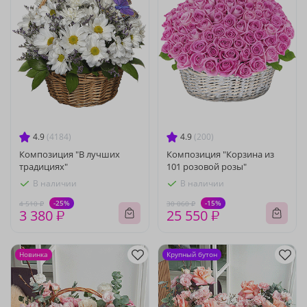
4.9
(4184)
4.9
(200)
Композиция "В лучших
Композиция "Корзина из
традициях"
101 розовой розы"
В наличии
В наличии
-25%
-15%
4 510 ₽
30 060 ₽
3 380 ₽
25 550 ₽
Новинка
Крупный бутон