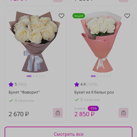
Акция
5
(960)
4.9
(1076)
Букет "Фаворит"
Букет из 9 белых роз
В наличии
В наличии
-15%
3 350 ₽
2 670 ₽
2 850 ₽
Смотреть все