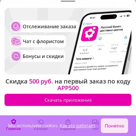
5
(76)
4.9
(453)
Букет "Сказочная фантазия"
Композиция "Звездочка"
В наличии
В наличии
3 840 ₽
3 320 ₽
Скидка
500 руб.
на первый заказ по коду
APP500
Скачать приложение
Мы используем cookies.
Как это работает
.
Понятно
Главная
Каталог
Корзина
Чат
Войти