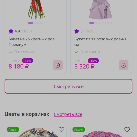
4.9
(1808)
5
(1629)
Букет из 25 красных роз
Букет из 11 розовых роз 40
Премиум
см
В наличии
В наличии
-15%
-15%
9 620 ₽
3 910 ₽
8 180 ₽
3 320 ₽
Смотреть все
Цветы в корзинах
Смотреть все
Акция
Акция