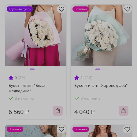
Крупный бутон
Новинка
5
(279)
5
(212)
Букет-гигант "Белая
Букет-гигант "Хоровод фей"
медведица"
В наличии
В наличии
6 560 ₽
4 040 ₽
Новинка
Новинка