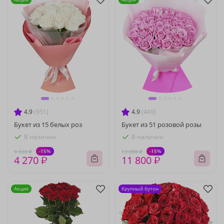
4.9
(951)
4.9
(449)
Букет из 15 белых роз
Букет из 51 розовой розы
В наличии
В наличии
-15%
-15%
5 020 ₽
13 880 ₽
4 270 ₽
11 800 ₽
Акция
Крупный бутон