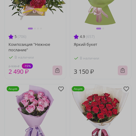
5
(706)
4.9
(657)
Композиция "Нежное
Яркий букет
послание"
В наличии
В наличии
-15%
2 930 ₽
2 490 ₽
3 150 ₽
Акция
Акция