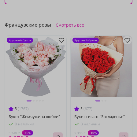
Французские розы
Смотреть все
Крупный бутон
Крупный бутон
5
(1767)
5
(677)
Букет "Жемчужина любви"
Букет-гигант "Загляденье"
В наличии
В наличии
-10%
-10%
3 740 ₽
5 390 ₽