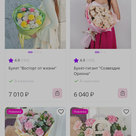
4.9
(183)
4.9
(193)
Букет "Восторг от жизни"
Букет-гигант "Созвездие
Ориона"
В наличии
В наличии
7 010 ₽
6 040 ₽
Новинка
Новинка