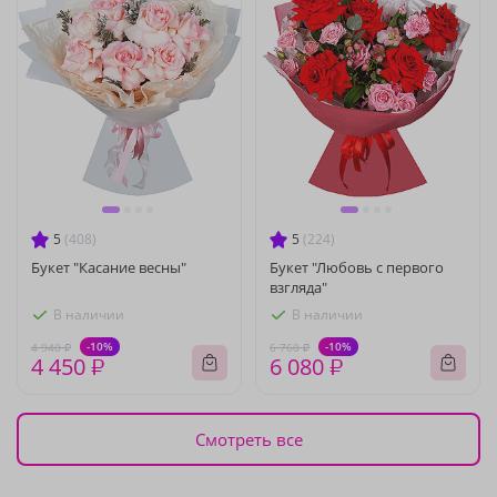
5
(408)
5
(224)
Букет "Касание весны"
Букет "Любовь с первого
взгляда"
В наличии
В наличии
-10%
-10%
4 940 ₽
6 760 ₽
4 450 ₽
6 080 ₽
Смотреть все