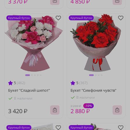
3 370 ₽
4 850 ₽
Крупный бутон
Крупный бутон
5
(462)
5
(367)
Букет "Сладкий шепот"
Букет "Симфония чувств"
В наличии
В наличии
-10%
3 200 ₽
3 420 ₽
2 880 ₽
Крупный бутон
Крупный бутон