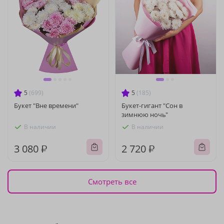
5
(699)
5
(185)
Букет "Вне времени"
Букет-гигант "Сон в
зимнюю ночь"
В наличии
В наличии
3 080 ₽
2 720 ₽
Смотреть все