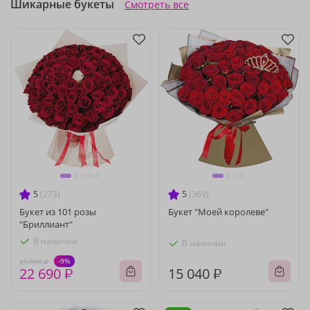
Шикарные букеты
Смотреть все
5
(273)
5
(369)
Букет из 101 розы
Букет "Моей королеве"
"Бриллиант"
В наличии
В наличии
-9%
25 070 ₽
22 690 ₽
15 040 ₽