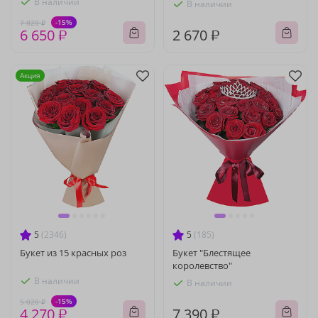
В наличии
В наличии
-15%
7 820 ₽
6 650 ₽
2 670 ₽
Акция
5
(2346)
5
(185)
Букет из 15 красных роз
Букет "Блестящее
королевство"
В наличии
В наличии
-15%
5 020 ₽
4 270 ₽
7 390 ₽