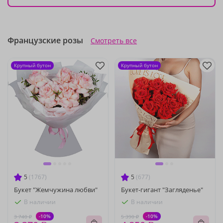
Французские розы
Смотреть все
Крупный бутон
Крупный бутон
5
(1767)
5
(677)
Букет "Жемчужина любви"
Букет-гигант "Загляденье"
В наличии
В наличии
-10%
-10%
3 740 ₽
5 390 ₽