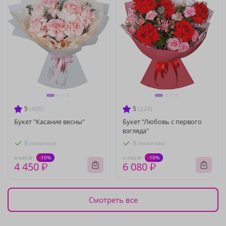
5
(408)
5
(224)
Букет "Касание весны"
Букет "Любовь с первого
взгляда"
В наличии
В наличии
-10%
-10%
4 940 ₽
6 760 ₽
4 450 ₽
6 080 ₽
Смотреть все