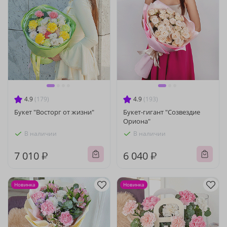
4.9
(179)
4.9
(193)
Букет "Восторг от жизни"
Букет-гигант "Созвездие
Ориона"
В наличии
В наличии
7 010 ₽
6 040 ₽
Новинка
Новинка