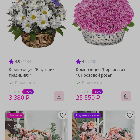
4.9
(4184)
4.9
(200)
Композиция "В лучших
Композиция "Корзина из
традициях"
101 розовой розы"
В наличии
В наличии
-25%
-15%
4 510 ₽
30 060 ₽
3 380 ₽
25 550 ₽
Новинка
Крупный бутон