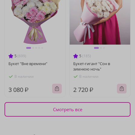
5
(699)
5
(185)
Букет "Вне времени"
Букет-гигант "Сон в
зимнюю ночь"
В наличии
В наличии
3 080 ₽
2 720 ₽
Смотреть все