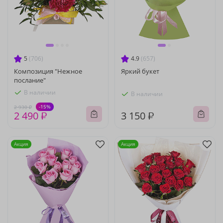
5
(706)
4.9
(657)
Композиция "Нежное
Яркий букет
послание"
В наличии
В наличии
-15%
2 930 ₽
2 490 ₽
3 150 ₽
Акция
Акция