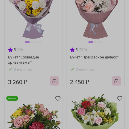
5
(49)
5
(529)
Букет "Созвездие
Букет "Прекрасное далеко"
хризантемы"
В наличии
В наличии
3 260 ₽
2 450 ₽
Акция