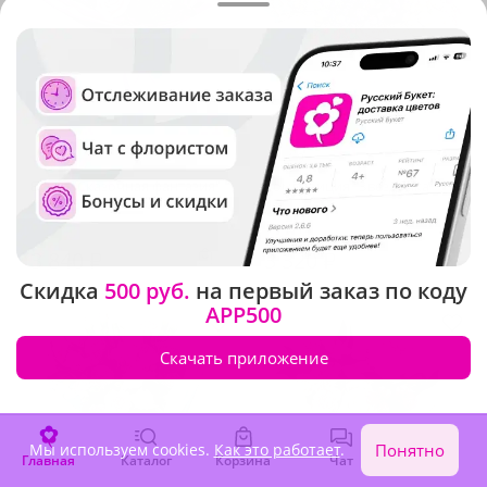
5
(76)
4.9
(453)
Букет "Сказочная фантазия"
Композиция "Звездочка"
В наличии
В наличии
3 840 ₽
3 320 ₽
Скидка
500 руб.
на первый заказ по коду
APP500
Скачать приложение
Мы используем cookies.
Как это работает
.
Понятно
Главная
Каталог
Корзина
Чат
Войти