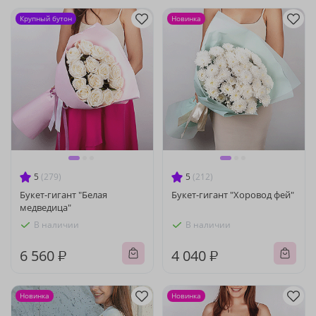
Крупный бутон
Новинка
5
(279)
5
(212)
Букет-гигант "Белая
Букет-гигант "Хоровод фей"
медведица"
В наличии
В наличии
6 560 ₽
4 040 ₽
Новинка
Новинка