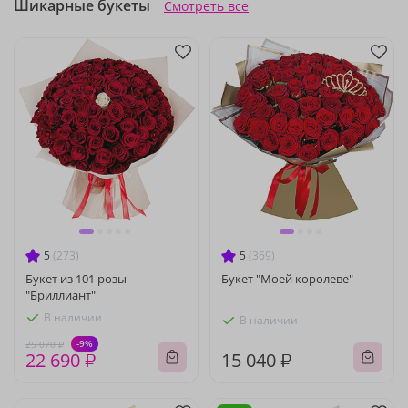
Шикарные букеты
Смотреть все
5
(273)
5
(369)
Букет из 101 розы
Букет "Моей королеве"
"Бриллиант"
В наличии
В наличии
-9%
25 070 ₽
22 690 ₽
15 040 ₽