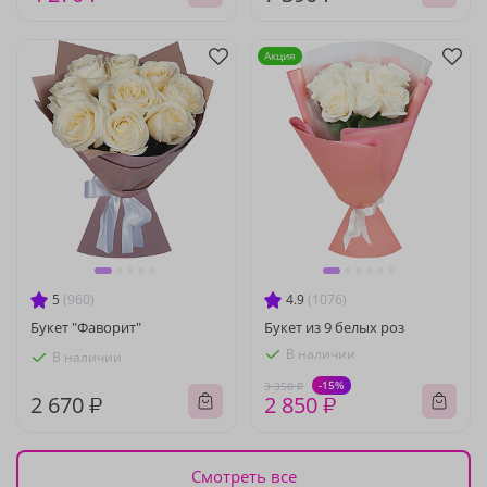
Акция
5
(960)
4.9
(1076)
Букет "Фаворит"
Букет из 9 белых роз
В наличии
В наличии
-15%
3 350 ₽
2 670 ₽
2 850 ₽
Смотреть все