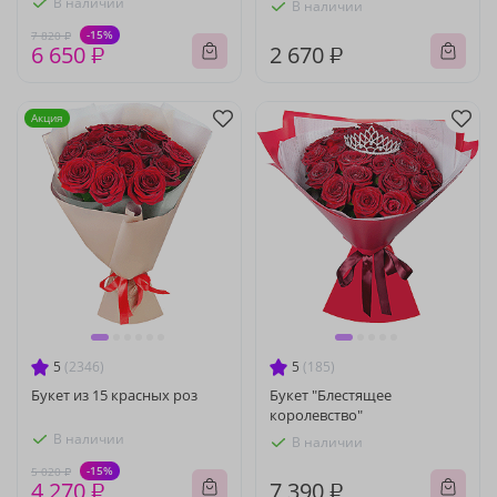
В наличии
В наличии
-15%
7 820 ₽
6 650 ₽
2 670 ₽
Акция
5
(2346)
5
(185)
Букет из 15 красных роз
Букет "Блестящее
королевство"
В наличии
В наличии
-15%
5 020 ₽
4 270 ₽
7 390 ₽