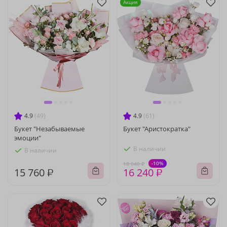
Акция
4.9
(49)
4.9
(61)
Букет "Незабываемые
Букет "Аристократка"
эмоции"
В наличии
В наличии
-10%
18 040 ₽
15 760 ₽
16 240 ₽