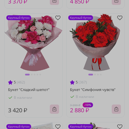
3 370 ₽
4 850 ₽
Крупный бутон
Крупный бутон
5
(462)
5
(367)
Букет "Сладкий шепот"
Букет "Симфония чувств"
В наличии
В наличии
-10%
3 200 ₽
3 420 ₽
2 880 ₽
Крупный бутон
Крупный бутон