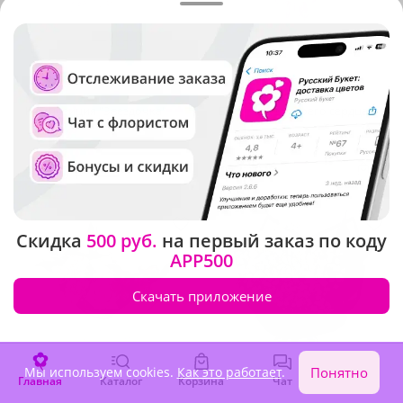
4.9
(453)
5
(92)
Композиция "Звездочка"
Букет "Муза твоего сердца"
В наличии
В наличии
3 320 ₽
2 730 ₽
Скидка
500 руб.
на первый заказ по коду
APP500
Скачать приложение
Мы используем cookies.
Как это работает
.
Понятно
Главная
Каталог
Корзина
Чат
Войти