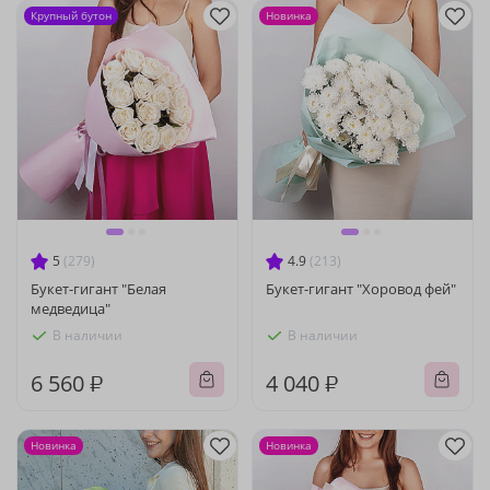
Крупный бутон
Новинка
5
(279)
4.9
(213)
Букет-гигант "Белая
Букет-гигант "Хоровод фей"
медведица"
В наличии
В наличии
6 560 ₽
4 040 ₽
Новинка
Новинка