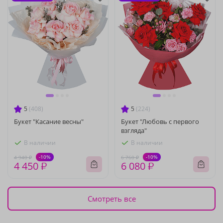
5
(408)
5
(224)
Букет "Касание весны"
Букет "Любовь с первого
взгляда"
В наличии
В наличии
-10%
-10%
4 940 ₽
6 760 ₽
4 450 ₽
6 080 ₽
Смотреть все