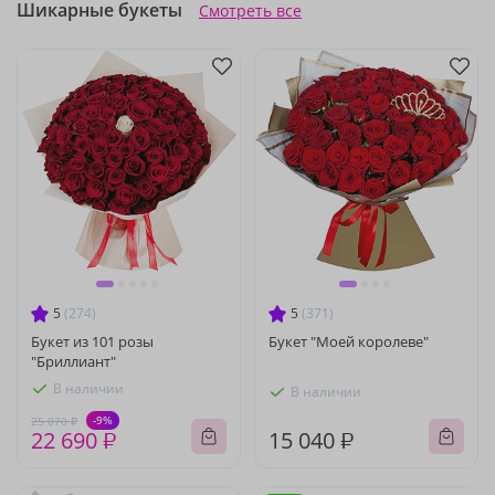
Шикарные букеты
Смотреть все
5
(274)
5
(371)
Букет из 101 розы
Букет "Моей королеве"
"Бриллиант"
В наличии
В наличии
-9%
25 070 ₽
22 690 ₽
15 040 ₽