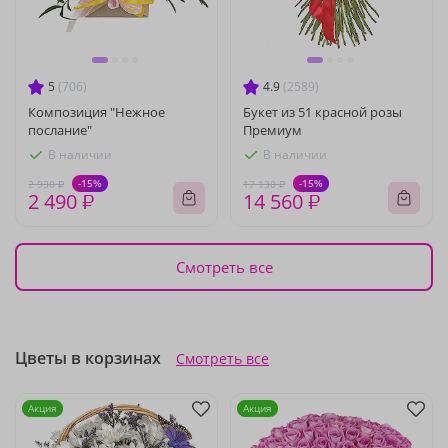
5
(706)
4.9
(2589)
Композиция "Нежное
Букет из 51 красной розы
послание"
Премиум
В наличии
В наличии
-15%
-15%
2 930 ₽
17 130 ₽
2 490 ₽
14 560 ₽
Смотреть все
Цветы в корзинах
Смотреть все
Акция
Акция