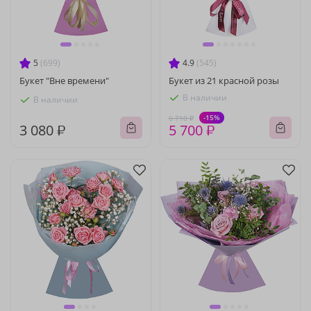
5
(699)
4.9
(545)
Букет "Вне времени"
Букет из 21 красной розы
В наличии
В наличии
-15%
6 710 ₽
3 080 ₽
5 700 ₽