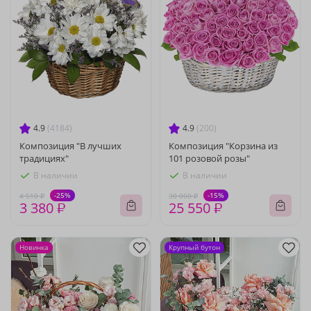
4.9
(4184)
4.9
(200)
Композиция "В лучших
Композиция "Корзина из
традициях"
101 розовой розы"
В наличии
В наличии
-25%
-15%
4 510 ₽
30 060 ₽
3 380 ₽
25 550 ₽
Новинка
Крупный бутон