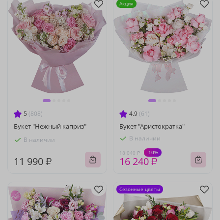
Акция
5
(808)
4.9
(61)
Букет "Нежный каприз"
Букет "Аристократка"
В наличии
В наличии
-10%
18 040 ₽
11 990 ₽
16 240 ₽
Сезонные цветы