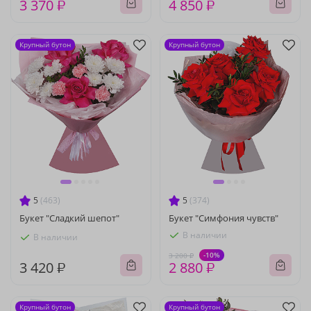
3 370 ₽
4 850 ₽
Крупный бутон
Крупный бутон
5
(463)
5
(374)
Букет "Сладкий шепот"
Букет "Симфония чувств"
В наличии
В наличии
-10%
3 200 ₽
3 420 ₽
2 880 ₽
Крупный бутон
Крупный бутон