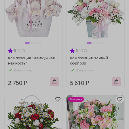
5
(417)
5
(477)
Композиция "Жемчужная
Композиция "Милый
нежность"
сюрприз"
В наличии
В наличии
2 750 ₽
5 610 ₽
Новинка