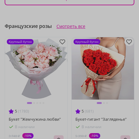
Французские розы
Смотреть все
Крупный бутон
Крупный бутон
5
(1780)
5
(681)
Букет "Жемчужина любви"
Букет-гигант "Загляденье"
В наличии
В наличии
-10%
-10%
3 740 ₽
5 390 ₽