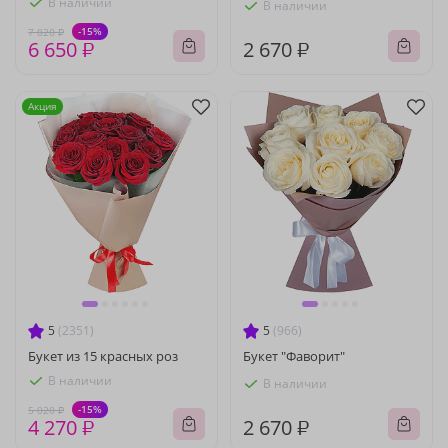
В наличии
В наличии
-15%
7 820 ₽
6 650 ₽
2 670 ₽
Акция
5
(2351)
5
(966)
Букет из 15 красных роз
Букет "Фаворит"
В наличии
В наличии
-15%
5 020 ₽
4 270 ₽
2 670 ₽