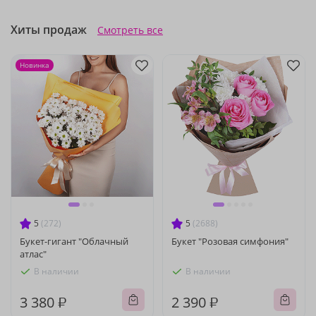
Хиты продаж
Смотреть все
Новинка
5
(272)
5
(2688)
Букет-гигант "Облачный
Букет "Розовая симфония"
атлас"
В наличии
В наличии
3 380 ₽
2 390 ₽