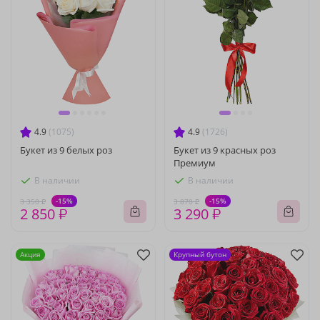
4.9
(1075)
4.9
(1726)
Букет из 9 белых роз
Букет из 9 красных роз
Премиум
В наличии
В наличии
-15%
-15%
3 350 ₽
3 870 ₽
2 850 ₽
3 290 ₽
Акция
Крупный бутон