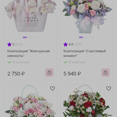
5
(415)
4.9
(505)
Композиция "Жемчужная
Композиция "Счастливый
нежность"
момент"
В наличии
В наличии
2 750 ₽
5 940 ₽