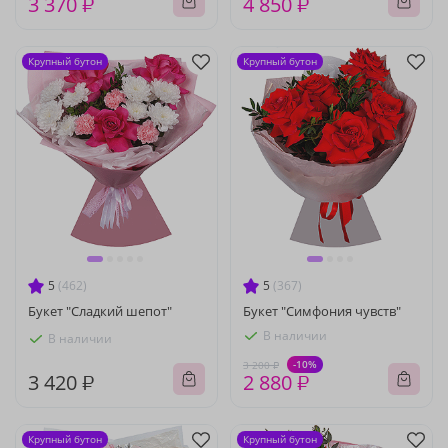
3 370 ₽
4 850 ₽
Крупный бутон
Крупный бутон
5
(462)
5
(367)
Букет "Сладкий шепот"
Букет "Симфония чувств"
В наличии
В наличии
-10%
3 200 ₽
3 420 ₽
2 880 ₽
Крупный бутон
Крупный бутон