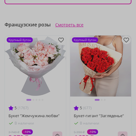
Французские розы
Смотреть все
Крупный бутон
Крупный бутон
5
(1767)
5
(677)
Букет "Жемчужина любви"
Букет-гигант "Загляденье"
В наличии
В наличии
-10%
-10%
3 740 ₽
5 390 ₽