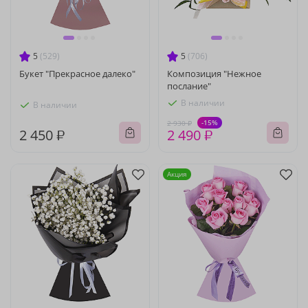
5
(529)
5
(706)
Букет "Прекрасное далеко"
Композиция "Нежное
послание"
В наличии
В наличии
-15%
2 930 ₽
2 450 ₽
2 490 ₽
Акция