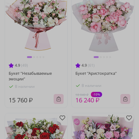
4.9
(49)
4.9
(61)
Букет "Незабываемые
Букет "Аристократка"
эмоции"
В наличии
В наличии
-10%
18 040 ₽
15 760 ₽
16 240 ₽