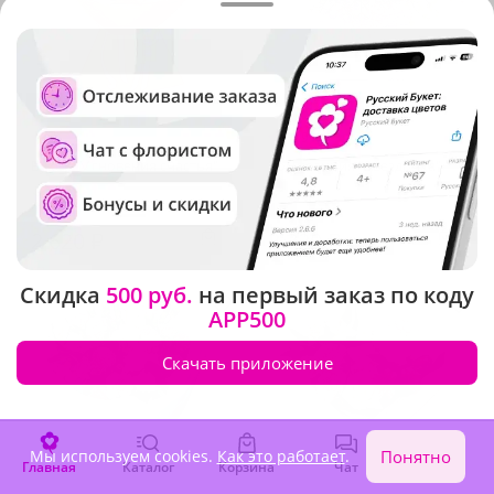
5
(339)
4.9
(453)
Букет "Мгновения счастья"
Композиция "Звездочка"
В наличии
В наличии
2 620 ₽
3 320 ₽
Скидка
500 руб.
на первый заказ по коду
APP500
Скачать приложение
Мы используем cookies.
Как это работает
.
Понятно
Главная
Каталог
Корзина
Чат
Войти