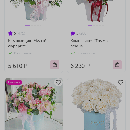
5
(475)
5
(200)
Композиция "Милый
Композиция "Гамма
сюрприз"
сезона"
В наличии
В наличии
5 610 ₽
6 230 ₽
Новинка