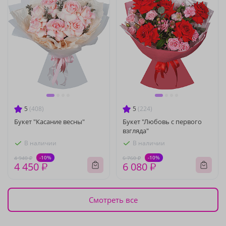
5
(408)
5
(224)
Букет "Касание весны"
Букет "Любовь с первого
взгляда"
В наличии
В наличии
-10%
-10%
4 940 ₽
6 760 ₽
4 450 ₽
6 080 ₽
Смотреть все