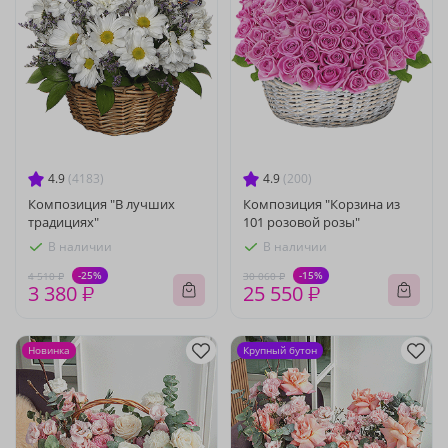
4.9
(4183)
4.9
(200)
Композиция "В лучших
Композиция "Корзина из
традициях"
101 розовой розы"
В наличии
В наличии
-25%
-15%
4 510 ₽
30 060 ₽
3 380 ₽
25 550 ₽
Новинка
Крупный бутон