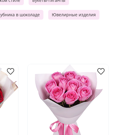
ском стиле
Букеты-гиганты
убника в шоколаде
Ювелирные изделия