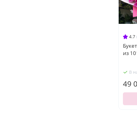
4.7
Букет
из 10
В н
49 