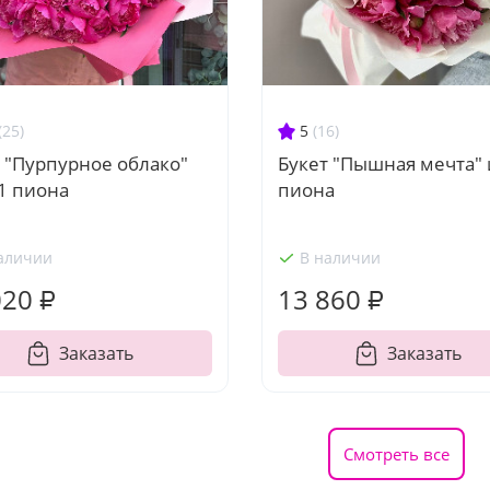
(25)
5
(16)
 "Пурпурное облако"
Букет "Пышная мечта" 
1 пиона
пиона
аличии
В наличии
020 ₽
13 860 ₽
Заказать
Заказать
Смотреть все