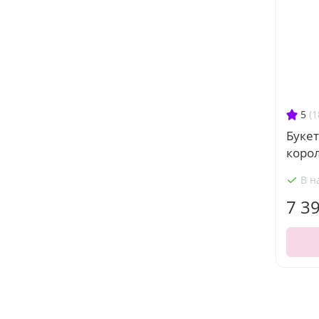
5
(1
Букет
коро
В н
7 3