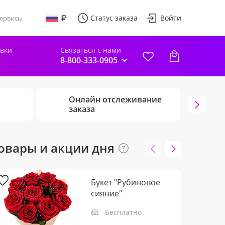
Статус заказа
Войти
ервисы
авки
Связаться с нами
8-800-333-0905
Онлайн отслеживание
Г
заказа
ц
овары и акции дня
Букет "Рубиновое
сияние"
Бесплатно