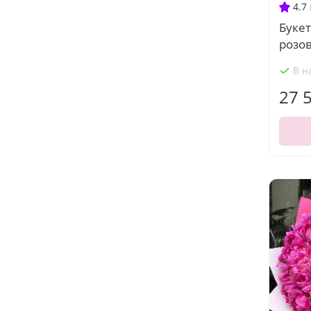
4.7
Букет
розо
В н
27 