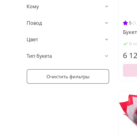
Кому
Повод
5
(1
Букет
Цвет
В н
6 1
Тип букета
Очистить фильтры