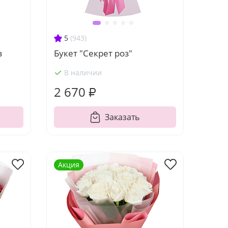
5
(943)
з
Букет "Секрет роз"
В наличии
2 670 ₽
Заказать
Акция