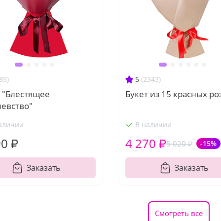
85)
5
(2343)
 "Блестящее
Букет из 15 красных ро
левство"
аличии
В наличии
90 ₽
4 270 ₽
5 020 ₽
-15%
Заказать
Заказать
Смотреть все