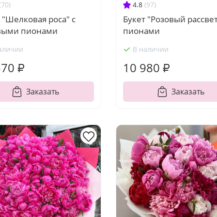
(70)
4.8
(97)
 "Шелковая роса" с
Букет "Розовый рассвет
выми пионами
пионами
аличии
В наличии
570 ₽
10 980 ₽
Заказать
Заказать