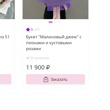
5
(47)
из 51
Букет "Малиновый джем" с
пионами и кустовыми
розами
В наличии
11 900 ₽
Заказать