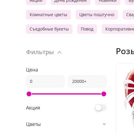
Акции
День рождения
Новинки
Бу
Комнатные цветы
Цветы поштучно
Сва
Съедобные букеты
Повод
Корпоративн
Роз
Фильтры
Цена
Акция
Цветы