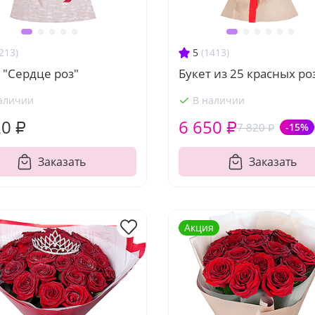
213)
5
(1413)
 "Сердце роз"
Букет из 25 красных ро
аличии
В наличии
20 ₽
6 650 ₽
7 820 ₽
-15%
Заказать
Заказать
Акция