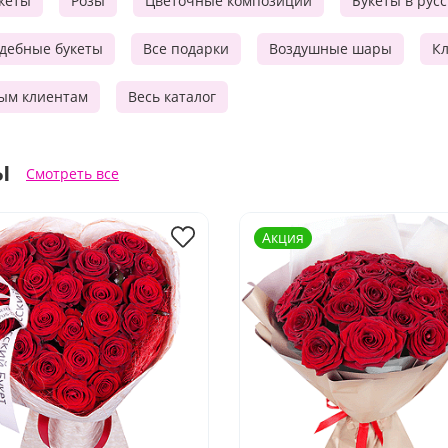
кеты
Розы
Цветочные композиции
Букеты в рус
дебные букеты
Все подарки
Воздушные шары
Кл
ым клиентам
Весь каталог
ы
Смотреть все
Акция