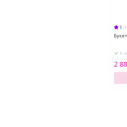
5
(3
Букет
В н
2 8