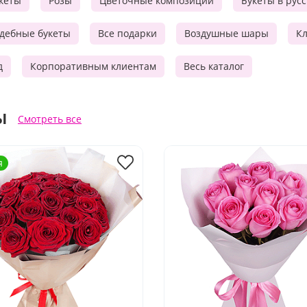
кеты
Розы
Цветочные композиции
Букеты в рус
дебные букеты
Все подарки
Воздушные шары
Кл
д
Корпоративным клиентам
Весь каталог
ы
Смотреть все
я