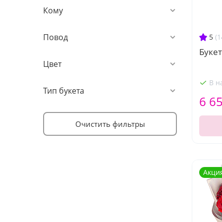
Кому
Повод
5
(1
Букет
Цвет
В н
Тип букета
6 6
Очистить фильтры
Акци