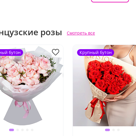
нцузские розы
Смотреть все
ный бутон
Крупный бутон