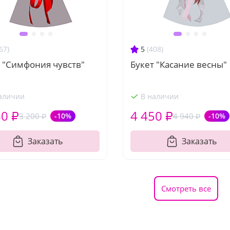
67)
5
(408)
 "Симфония чувств"
Букет "Касание весны"
аличии
В наличии
80 ₽
4 450 ₽
3 200 ₽
-10%
4 940 ₽
-10%
Заказать
Заказать
Смотреть все