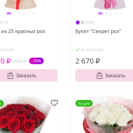
413)
5
(943)
 из 25 красных роз
Букет "Секрет роз"
аличии
В наличии
50 ₽
2 670 ₽
7 820 ₽
-15%
Заказать
Заказать
я
Акция