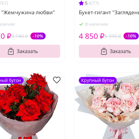
767)
5
(677)
т "Жемчужина любви"
Букет-гигант "Загляден
аличии
В наличии
70 ₽
4 850 ₽
3 740 ₽
-10%
5 390 ₽
-10%
Заказать
Заказать
ный бутон
Крупный бутон