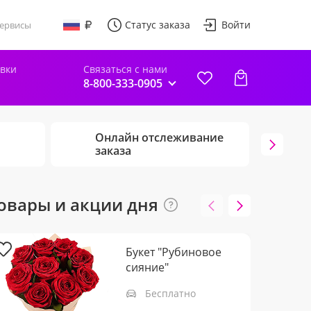
Статус заказа
Войти
ервисы
авки
Связаться с нами
8-800-333-0905
Онлайн отслеживание
Г
заказа
ц
овары и акции дня
Букет "Рубиновое
сияние"
Бесплатно