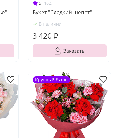
5
(462)
ье"
Букет "Сладкий шепот"
В наличии
3 420 ₽
Заказать
Крупный бутон