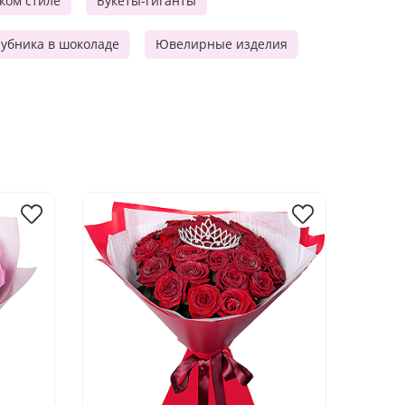
ском стиле
Букеты-гиганты
убника в шоколаде
Ювелирные изделия