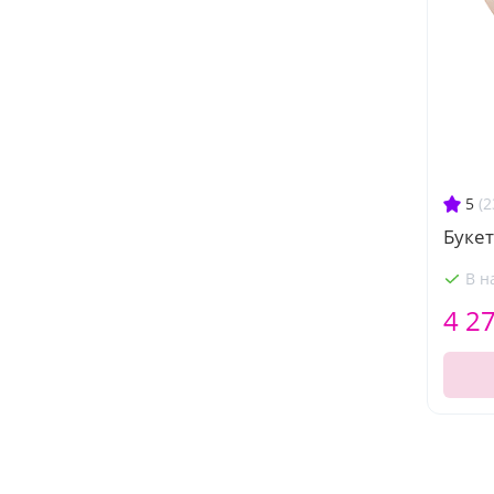
5
(2
Букет
В н
4 2