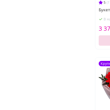
5
(1
Буке
В н
3 3
Круп