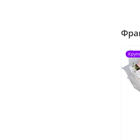
Фра
Круп