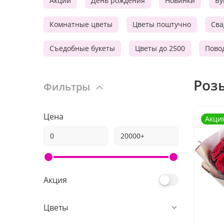
Акции
День рождения
Новинки
Бу
Комнатные цветы
Цветы поштучно
Сва
Съедобные букеты
Цветы до 2500
Пово
Роз
Фильтры
Цена
Акци
Акция
Цветы