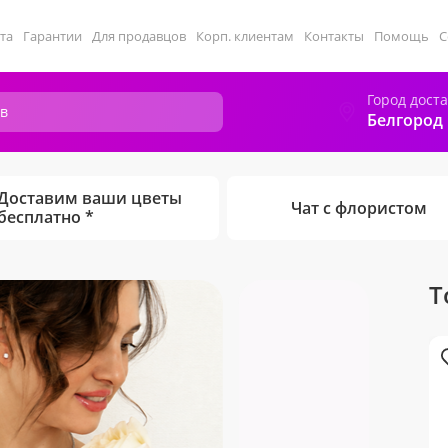
та
Гарантии
Для продавцов
Корп. клиентам
Контакты
Помощь
С
Город дост
Белгород
Доставим ваши цветы
Чат с флористом
бесплатно *
Т