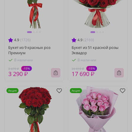
4.9
(1726)
4.9
(2169)
Букет из 9 красных роз
Букет из 51 красной розы
Премиум
Эквадор
В наличии
В наличии
-15%
-15%
3 870 ₽
20 810 ₽
3 290 ₽
17 690 ₽
Акция
Акция