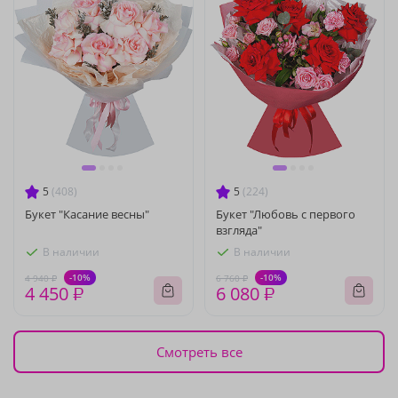
5
(408)
5
(224)
Букет "Касание весны"
Букет "Любовь с первого
взгляда"
В наличии
В наличии
-10%
-10%
4 940 ₽
6 760 ₽
4 450 ₽
6 080 ₽
Смотреть все