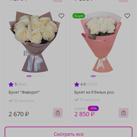
Акция
5
(960)
4.9
(1076)
Букет "Фаворит"
Букет из 9 белых роз
В наличии
В наличии
-15%
3 350 ₽
2 670 ₽
2 850 ₽
Смотреть все