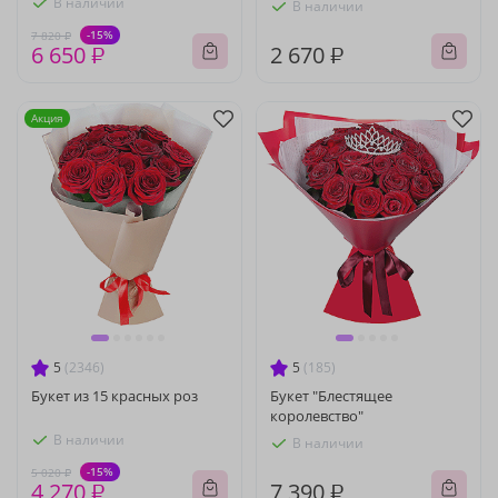
В наличии
В наличии
-15%
7 820 ₽
6 650 ₽
2 670 ₽
Акция
5
(2346)
5
(185)
Букет из 15 красных роз
Букет "Блестящее
королевство"
В наличии
В наличии
-15%
5 020 ₽
4 270 ₽
7 390 ₽