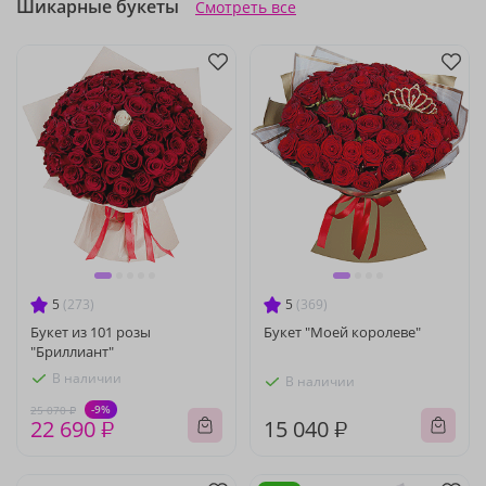
Шикарные букеты
Смотреть все
5
(273)
5
(369)
Букет из 101 розы
Букет "Моей королеве"
"Бриллиант"
В наличии
В наличии
-9%
25 070 ₽
22 690 ₽
15 040 ₽