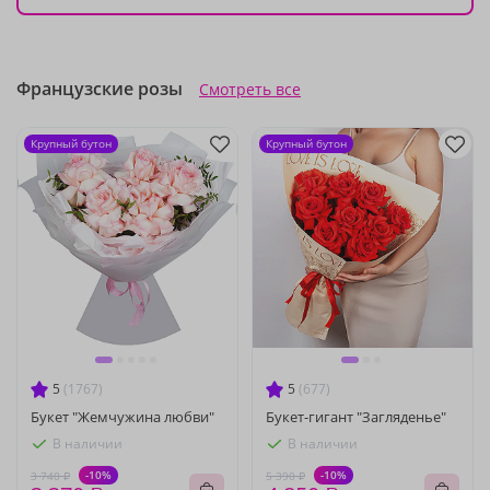
Французские розы
Смотреть все
Крупный бутон
Крупный бутон
5
(1767)
5
(677)
Букет "Жемчужина любви"
Букет-гигант "Загляденье"
В наличии
В наличии
-10%
-10%
3 740 ₽
5 390 ₽