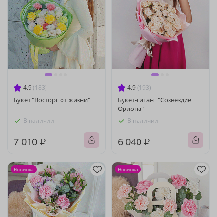
4.9
(183)
4.9
(193)
Букет "Восторг от жизни"
Букет-гигант "Созвездие
Ориона"
В наличии
В наличии
7 010 ₽
6 040 ₽
Новинка
Новинка