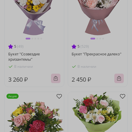
5
(49)
5
(529)
Букет "Созвездие
Букет "Прекрасное далеко"
хризантемы"
В наличии
В наличии
3 260 ₽
2 450 ₽
Акция