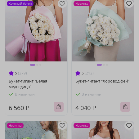
Крупный бутон
Новинка
5
(279)
5
(212)
Букет-гигант "Белая
Букет-гигант "Хоровод фей"
медведица"
В наличии
В наличии
6 560 ₽
4 040 ₽
Новинка
Новинка