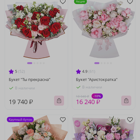
Акция
5
(52)
4.9
(61)
Букет "Ты прекрасна"
Букет "Аристократка"
В наличии
В наличии
-10%
18 040 ₽
19 740 ₽
16 240 ₽
Крупный бутон