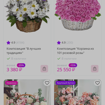
4.9
(4184)
4.9
(200)
Композиция "В лучших
Композиция "Корзина из
традициях"
101 розовой розы"
В наличии
В наличии
-25%
-15%
4 510 ₽
30 060 ₽
3 380 ₽
25 550 ₽
Новинка
Крупный бутон