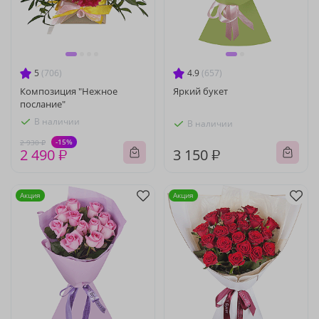
5
(706)
4.9
(657)
Композиция "Нежное
Яркий букет
послание"
В наличии
В наличии
-15%
2 930 ₽
2 490 ₽
3 150 ₽
Акция
Акция