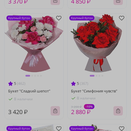
3 370 ₽
4 850 ₽
Крупный бутон
Крупный бутон
5
(462)
5
(367)
Букет "Сладкий шепот"
Букет "Симфония чувств"
В наличии
В наличии
-10%
3 200 ₽
3 420 ₽
2 880 ₽
Крупный бутон
Крупный бутон