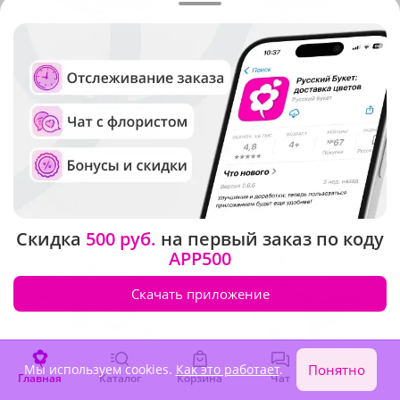
5
(76)
4.9
(453)
Букет "Сказочная фантазия"
Композиция "Звездочка"
В наличии
В наличии
3 840 ₽
3 320 ₽
Скидка
500 руб.
на первый заказ по коду
APP500
Скачать приложение
Мы используем cookies.
Как это работает
.
Понятно
Главная
Каталог
Корзина
Чат
Войти