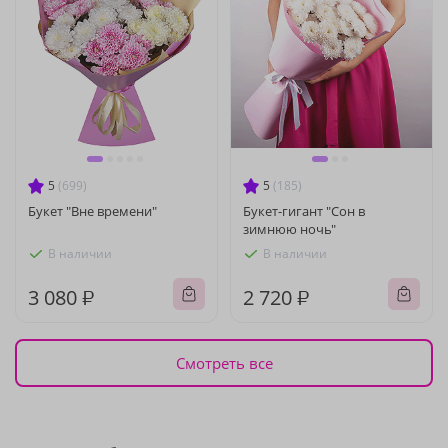
5
(699)
5
(185)
Букет "Вне времени"
Букет-гигант "Сон в
зимнюю ночь"
В наличии
В наличии
3 080 ₽
2 720 ₽
Смотреть все