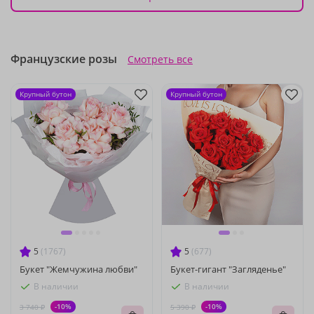
Французские розы
Смотреть все
Крупный бутон
Крупный бутон
5
(1767)
5
(677)
Букет "Жемчужина любви"
Букет-гигант "Загляденье"
В наличии
В наличии
-10%
-10%
3 740 ₽
5 390 ₽