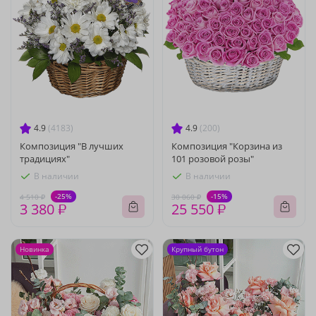
4.9
(4183)
4.9
(200)
Композиция "В лучших
Композиция "Корзина из
традициях"
101 розовой розы"
В наличии
В наличии
-25%
-15%
4 510 ₽
30 060 ₽
3 380 ₽
25 550 ₽
Новинка
Крупный бутон