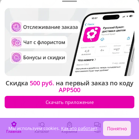
5
(960)
4.9
(657)
Букет "Фаворит"
Яркий букет
В наличии
В наличии
2 670 ₽
3 150 ₽
Скидка
500 руб.
на первый заказ по коду
APP500
Акция
Скачать приложение
Мы используем cookies.
Как это работает
.
Понятно
Главная
Каталог
Корзина
Чат
Войти