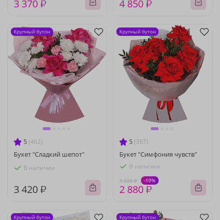
3 370 ₽
4 850 ₽
Крупный бутон
Крупный бутон
5
(462)
5
(367)
Букет "Сладкий шепот"
Букет "Симфония чувств"
В наличии
В наличии
-10%
3 200 ₽
3 420 ₽
2 880 ₽
Крупный бутон
Крупный бутон