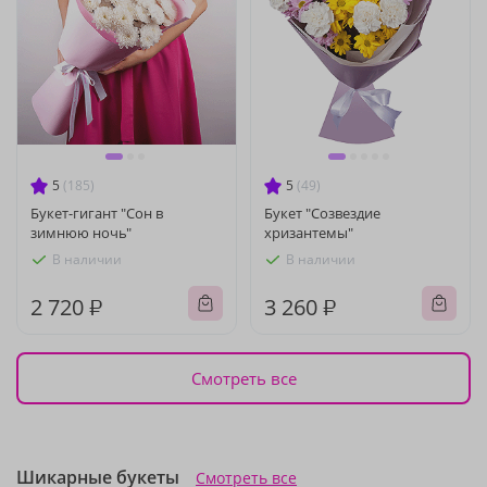
5
(185)
5
(49)
Букет-гигант "Сон в
Букет "Созвездие
зимнюю ночь"
хризантемы"
В наличии
В наличии
2 720 ₽
3 260 ₽
Смотреть все
Шикарные букеты
Смотреть все