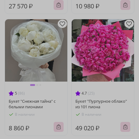
27 570 ₽
10 980 ₽
5
(86)
4.7
(25)
Букет "Снежная тайна" с
Букет "Пурпурное облако"
белыми пионами
из 101 пиона
В наличии
В наличии
8 860 ₽
49 020 ₽