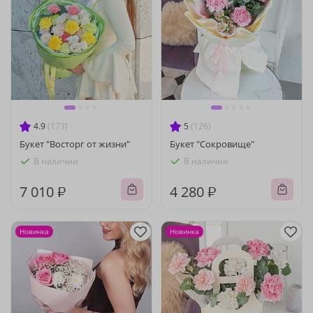
4.9
(173)
5
(126)
Букет "Восторг от жизни"
Букет "Сокровище"
В наличии
В наличии
7 010 ₽
4 280 ₽
Новинка
Новинка