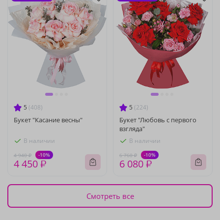
5
(408)
5
(224)
Букет "Касание весны"
Букет "Любовь с первого
взгляда"
В наличии
В наличии
-10%
-10%
4 940 ₽
6 760 ₽
4 450 ₽
6 080 ₽
Смотреть все