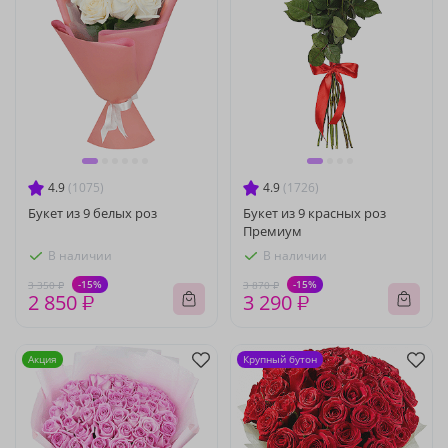
4.9
(1075)
4.9
(1726)
Букет из 9 белых роз
Букет из 9 красных роз
Премиум
В наличии
В наличии
-15%
-15%
3 350 ₽
3 870 ₽
2 850 ₽
3 290 ₽
Акция
Крупный бутон