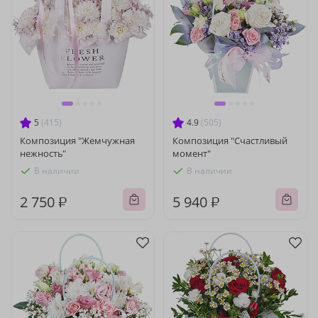
5
(415)
4.9
(505)
Композиция "Жемчужная
Композиция "Счастливый
нежность"
момент"
В наличии
В наличии
2 750 ₽
5 940 ₽