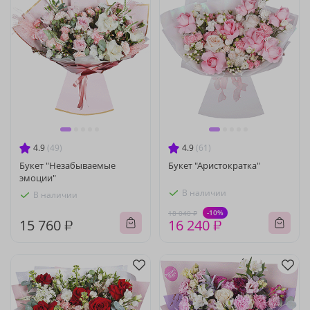
4.9
(49)
4.9
(61)
Букет "Незабываемые
Букет "Аристократка"
эмоции"
В наличии
В наличии
-10%
18 040 ₽
15 760 ₽
16 240 ₽