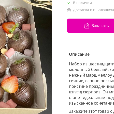
В наличии
Доставка в г. Балашиха
Заказать
Описание
Набор из шестнадцати
молочный бельгийски
нежный маршмеллоу 
сияние, словно россы
поистине праздничный
взгляд сюрприз. Он м
станет идеальным пода
изысканное сочетание
Закажите этот товар с 