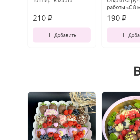
Топпер "8 марта"
Открытка ру
работы «С 8 
210
190
₽
₽
Добавить
Доба