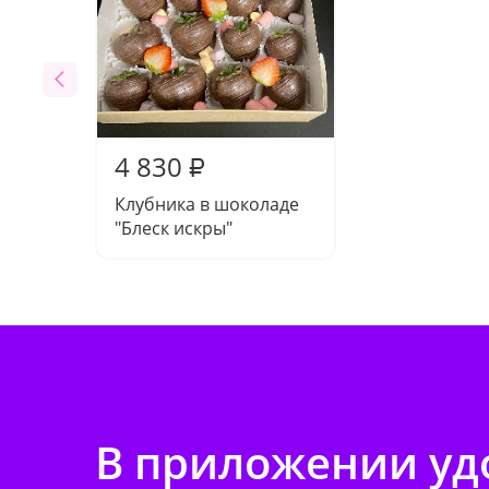
4 830
₽
Клубника в шоколаде
"Блеск искры"
В приложении удо