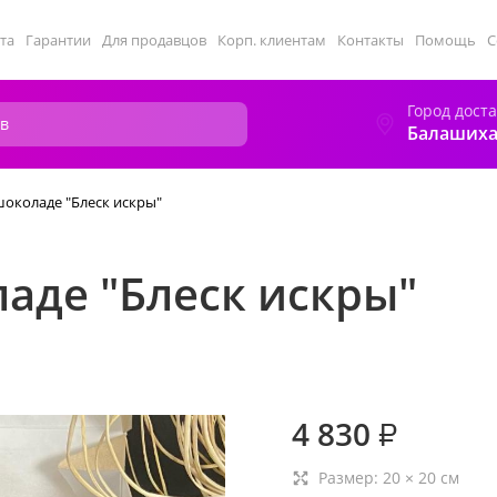
та
Гарантии
Для продавцов
Корп. клиентам
Контакты
Помощь
С
Город дост
Балаших
шоколаде "Блеск искры"
аде "Блеск искры"
4 830
₽
Размер:
20
×
20
см