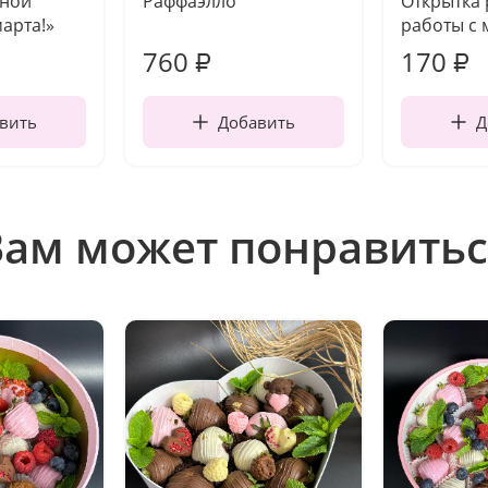
чной
Раффаэлло
Открытка
марта!»
работы с 
760
170
₽
₽
вить
Добавить
Д
Вам может понравитьс