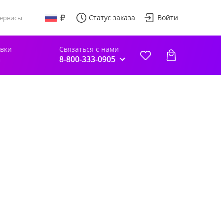
Статус заказа
Войти
ервисы
авки
Связаться с нами
а
8-800-333-0905