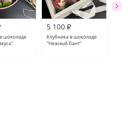
5 100
5 65
₽
₽
 в шоколаде
Клубника в шоколаде
Клубни
вкуса"
"Нежный бант"
"Контр