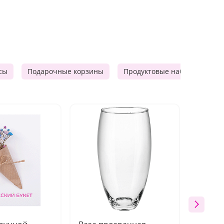
сы
Подарочные корзины
Продуктовые наборы
М