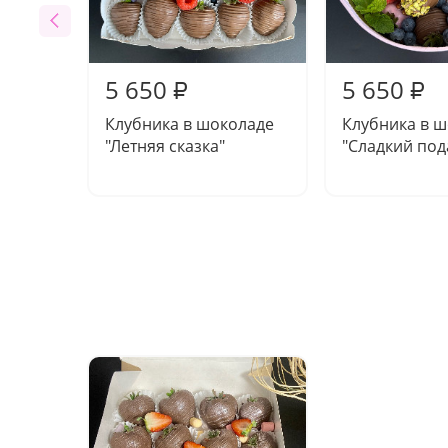
5 650
5 650
₽
₽
Клубника в шоколаде
Клубника в 
"Летняя сказка"
"Сладкий под