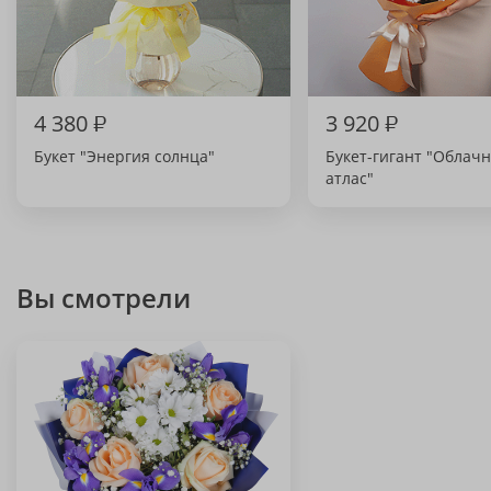
4 380
₽
3 920
₽
Букет "Энергия солнца"
Букет-гигант "Облач
атлас"
Вы смотрели