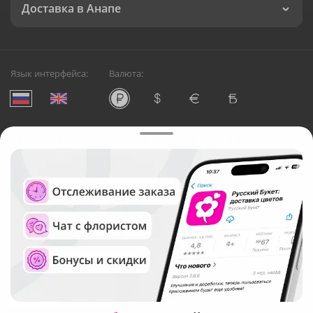
Доставка в Анапе
Язык интерфейса:
Валюта:
©
Служба круглосуточной доставки цветов в Анапе
Русский Букет, 2026
Общество с ограниченной ответственностью «Технология»
ОГРН: 1195476081745, ИНН: 5410081997
Юридический адрес: г. Новосибирск, ул. Ипподромская,
д.42, оф. 3
Рейтинг Русского букета в г. Анапа