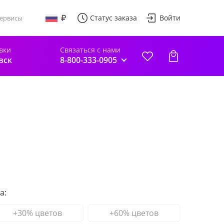
Статус заказа
Войти
ервисы
вки
Связаться с нами
вск
8-800-333-0905
а:
+30% цветов
+60% цветов