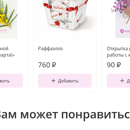
чной
Раффаэлло
Открытка
марта!»
работы с 
760
90
₽
₽
вить
Добавить
Д
Вам может понравитьс