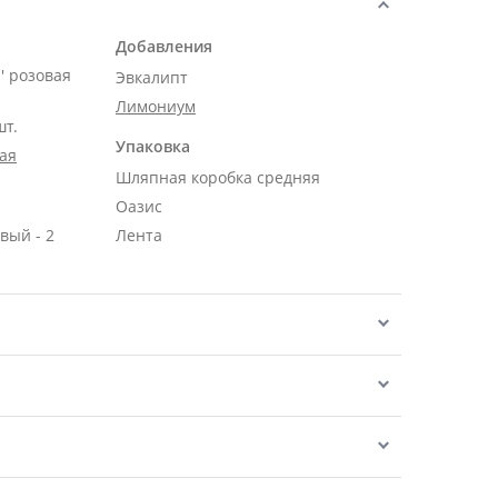
Добавления
' розовая
Эвкалипт
Лимониум
шт.
Упаковка
ая
Шляпная коробка средняя
Оазис
вый - 2
Лента