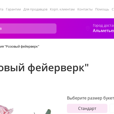
та
Гарантии
Для продавцов
Корп. клиентам
Контакты
Помощь
С
Город доста
Альметье
ия "Розовый фейерверк"
овый фейерверк"
Выберите размер букет
Стандарт