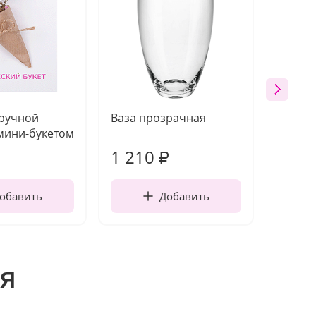
 ручной
Ваза прозрачная
Топпе
мини-букетом
1 210
150
₽
обавить
Добавить
я