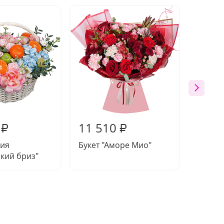
11 510
11 8
₽
₽
ия
Букет "Аморе Мио"
Букет 
кий бриз"
волшеб