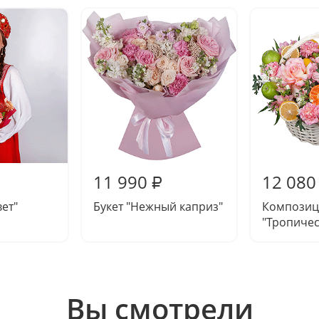
11 990
12 080
₽
вет"
Букет "Нежный каприз"
Композиц
"Тропичес
Вы смотрели