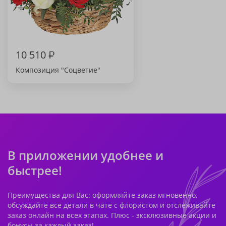
10 510
₽
Композиция "Соцветие"
В приложении удобнее и
быстрее!
Преимущества для Вас: оформляйте заказ мгновенно,
обсуждайте все детали в чате с флористом и отслеживайте
заказ онлайн на всех этапах. Плюс - эксклюзивные акции и
бонусы за каждый заказ!